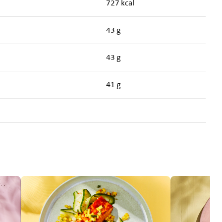
727 kcal
43 g
43 g
41 g