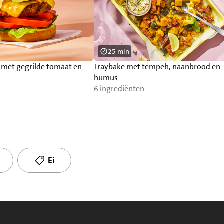
25 min
r met gegrilde tomaat en
Traybake met tempeh, naanbrood en
humus
6 ingrediënten
Ei