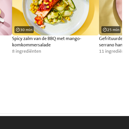
30 min
25 min
Spicy zalm van de BBQ met mango-
Gefrituurde as
komkommersalade
serrano ham
8 ingrediënten
11 ingrediënte