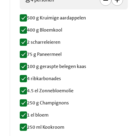
500 g Kruimige aardappelen
400 g Bloemkool
2 scharreleieren
75 g Paneermeel
100 g geraspte belegen kaas
4 ribkarbonades
4.5 el Zonnebloemolie
250 g Champignons
1 el bloem
250 ml Kookroom