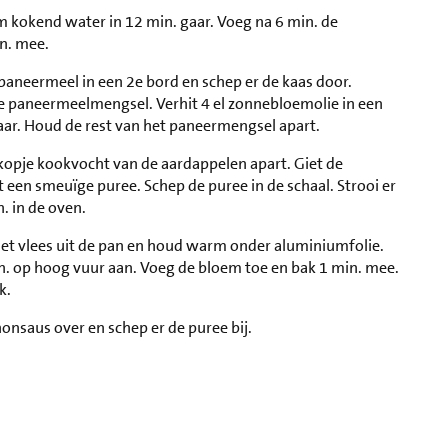
m kokend water in 12 min. gaar. Voeg na 6 min. de
n. mee.
t paneermeel in een 2e bord en schep er de kaas door.
de paneermeelmengsel. Verhit 4 el zonnebloemolie in een
ar. Houd de rest van het paneermengsel apart.
 kopje kookvocht van de aardappelen apart. Giet de
een smeuïge puree. Schep de puree in de schaal. Strooi er
. in de oven.
het vlees uit de pan en houd warm onder aluminiumfolie.
in. op hoog vuur aan. Voeg de bloem toe en bak 1 min. mee.
k.
nsaus over en schep er de puree bij.