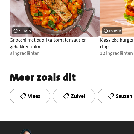
25 min
15 min
Gnocchi met paprika-tomatensaus en
Klassieke burge
gebakken zalm
chips
8 ingrediënten
12 ingrediënten
Meer zoals dit
Vlees
Zuivel
Sauzen