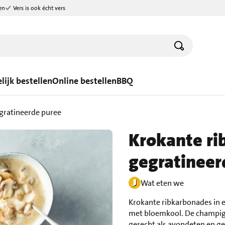
en
Vers is ook écht vers
lijk bestellen
Online bestellen
BBQ
gratineerde puree
Krokante r
gegratineer
Wat eten we
Krokante ribkarbonades in e
met bloemkool. De champigno
gerecht als avondeten en ge