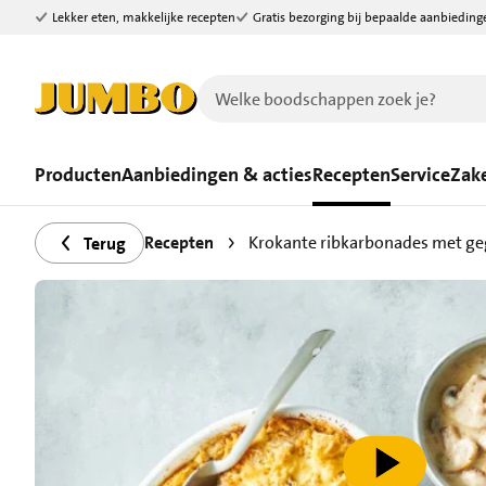
Lekker eten, makkelijke recepten
Gratis bezorging bij bepaalde aanbieding
Ga naar zoeken
Ga naar hoofdinhoud
Producten
Aanbiedingen & acties
Recepten
Service
Zake
Recepten
Krokante ribkarbonades met ge
Terug
speel video af