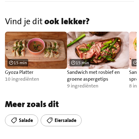
Vind je dit
ook lekker?
15 min
15 min
Gyoza Platter
Sandwich met rosbief en
Sand
10 ingrediënten
groene aspergetips
spre
9 ingrediënten
bra
8 in
Meer zoals dit
Salade
Eiersalade