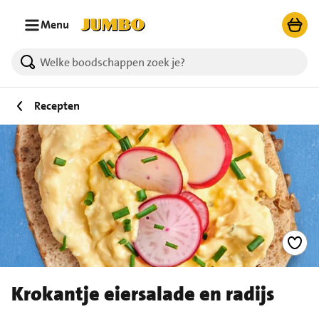
Ga naar zoeken
Ga naar hoofdinhoud
Menu
Recepten
Krokantje eiersalade en radijs