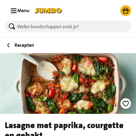
Ga naar zoeken
Ga naar hoofdinhoud
Menu
Recepten
Lasagne met paprika, courgette
en gehakt