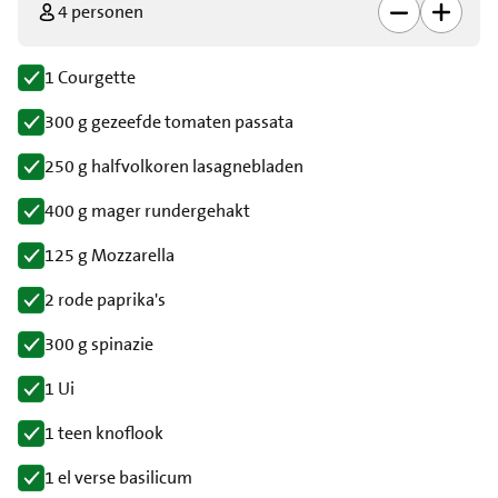
4 personen
1 Courgette
300 g gezeefde tomaten passata
250 g halfvolkoren lasagnebladen
400 g mager rundergehakt
125 g Mozzarella
2 rode paprika's
300 g spinazie
1 Ui
1 teen knoflook
1 el verse basilicum