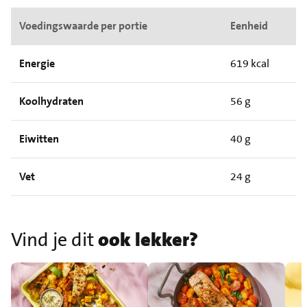
Voedingswaarde per portie
Eenheid
Energie
619 kcal
Koolhydraten
56 g
Eiwitten
40 g
Vet
24 g
Vind je dit
ook lekker?