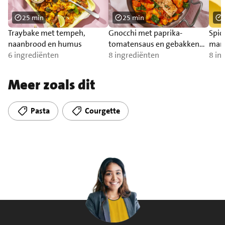
25 min
25 min
Traybake met tempeh,
Gnocchi met paprika-
Spic
naanbrood en humus
tomatensaus en gebakken
man
6 ingrediënten
zalm
8 ingrediënten
8 in
Meer zoals dit
Pasta
Courgette