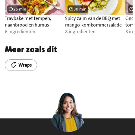
25 min
30 min
Traybake met tempeh,
Spicy zalm van de BBQ met
Gnoc
naanbrood en humus
mango-komkommersalade
toma
6 ingrediënten
8 ingrediënten
zal
8 in
Meer zoals dit
Wraps