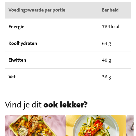
Voedingswaarde per portie
Eenheid
Energie
764 kcal
Koolhydraten
64 g
Eiwitten
40 g
Vet
36 g
Vind je dit
ook lekker?