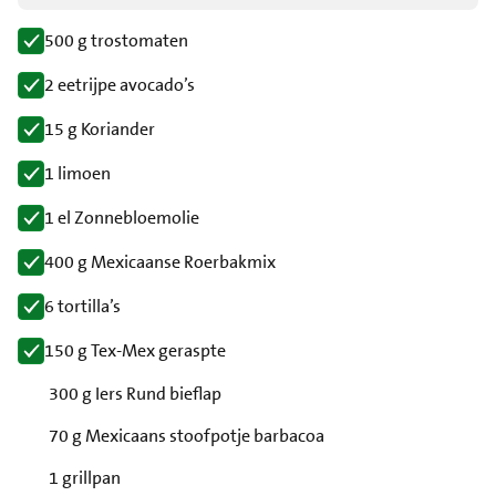
500 g trostomaten
2 eetrijpe avocado’s
15 g Koriander
1 limoen
1 el Zonnebloemolie
400 g Mexicaanse Roerbakmix
6 tortilla’s
150 g Tex-Mex geraspte
300 g Iers Rund bieflap
70 g Mexicaans stoofpotje barbacoa
1 grillpan