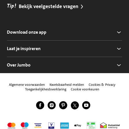
Tip!
Bekijk veelgestelde vragen
Download onze app
Laat je inspireren
Over Jumbo
Algemene voorwaarden
Kwetsbaarheid melden
Cookies & Privacy
Toegankelijkheidsverklaring
Cookie voorkeuren
Jumbo Facebook
Jumbo Instagram
Jumbo Pinterest
Jumbo Twitter
Jumbo YouTube
Volg ons
Mastercard
Maestro
Visa
Vpay
American Express
Apple Pay
Aanbiedersmedicijne
Thuiswinkel w