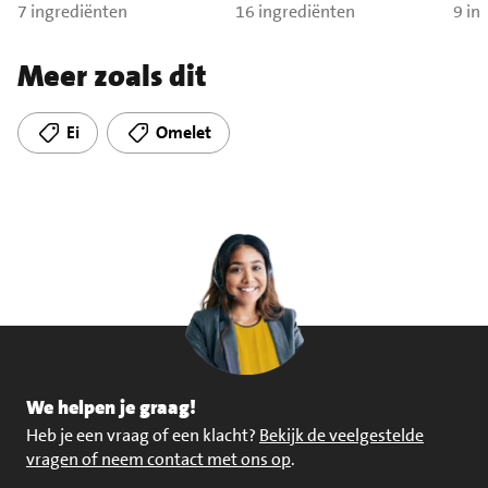
munt
7 ingrediënten
16 ingrediënten
9 in
Meer zoals dit
Ei
Omelet
We helpen je graag!
Heb je een vraag of een klacht?
Bekijk de veelgestelde
vragen of neem contact met ons op
.