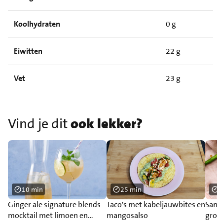
Koolhydraten
0 g
Eiwitten
22 g
Vet
23 g
Vind je dit
ook lekker?
10 min
25 min
Ginger ale signature blends
Taco's met kabeljauwbites en
Sand
mocktail met limoen en
mangosalso
groe