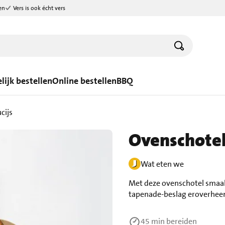
en
Vers is ook écht vers
lijk bestellen
Online bestellen
BBQ
cijs
Ovenschotel 
Wat eten we
Met deze ovenschotel smaakt
tapenade-beslag eroverheen
45 min
bereiden