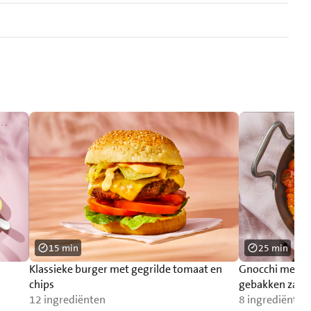
15 min
25 min
Klassieke burger met gegrilde tomaat en
Gnocchi met p
chips
gebakken zalm
12 ingrediënten
8 ingrediënten