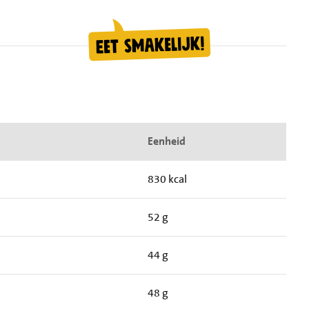
Eenheid
830 kcal
52 g
44 g
48 g