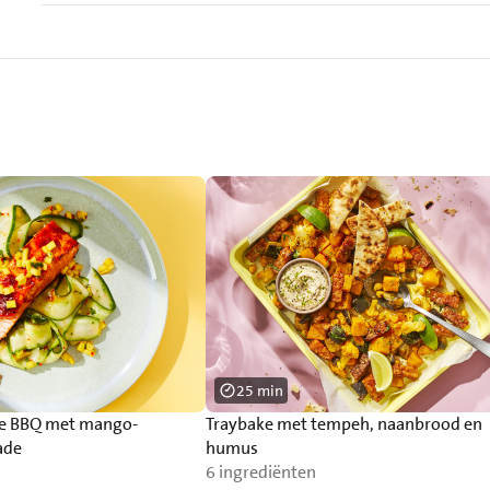
25 min
de BBQ met mango-
Traybake met tempeh, naanbrood en
ade
humus
6 ingrediënten