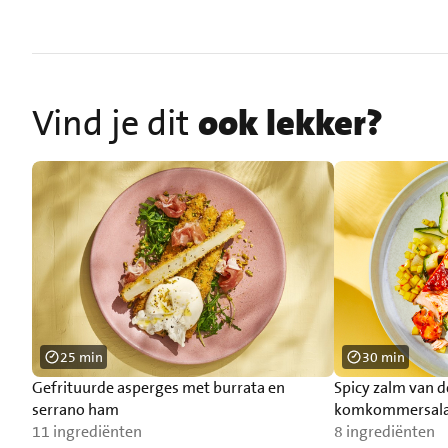
Vind je dit
ook lekker?
25 min
30 min
Gefrituurde asperges met burrata en
Spicy zalm van 
serrano ham
komkommersal
11 ingrediënten
8 ingrediënten