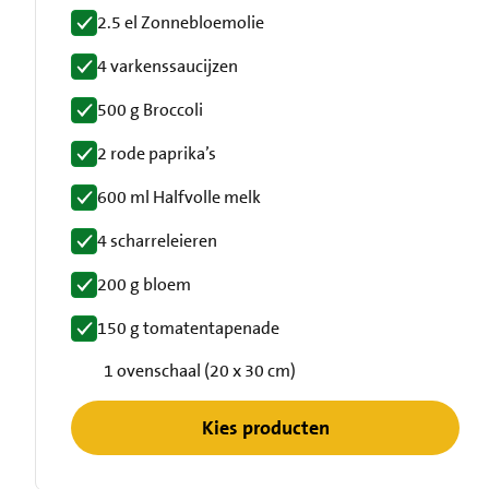
2.5 el Zonnebloemolie
4 varkenssaucijzen
500 g Broccoli
2 rode paprika’s
600 ml Halfvolle melk
4 scharreleieren
200 g bloem
150 g tomatentapenade
1 ovenschaal (20 x 30 cm)
Kies producten