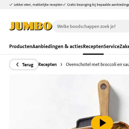
Lekker eten, makkelijke recepten
Gratis bezorging bij bepaalde aanbieding
Ga naar zoeken
Ga naar hoofdinhoud
Producten
Aanbiedingen & acties
Recepten
Service
Zake
Recepten
Ovenschotel met broccoli en sau
Terug
speel video af