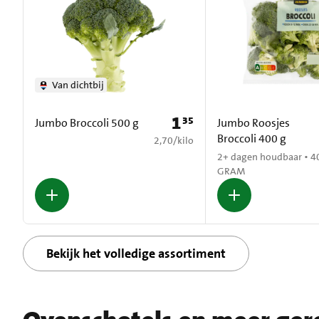
Van dichtbij
1
35
Prijs: € 1,35
Jumbo Broccoli 500 g
Jumbo Roosjes
Broccoli 400 g
€ 2,70 per kilo
2,70
/
kilo
2+ dagen houdbaar • 4
GRAM
Bekijk het volledige assortiment