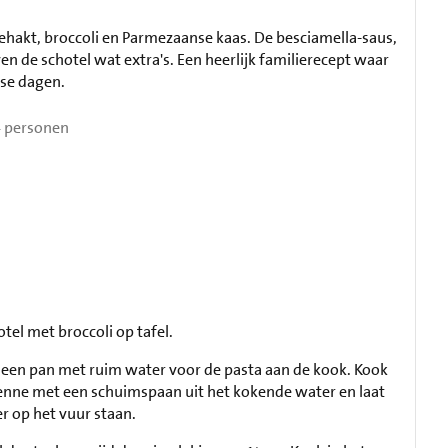
ehakt, broccoli en Parmezaanse kaas. De besciamella-saus,
n de schotel wat extra's. Een heerlijk familierecept waar
se dagen.
 personen
tel met broccoli op tafel.
 een pan met ruim water voor de pasta aan de kook. Kook
 penne met een schuimspaan uit het kokende water en laat
er op het vuur staan.