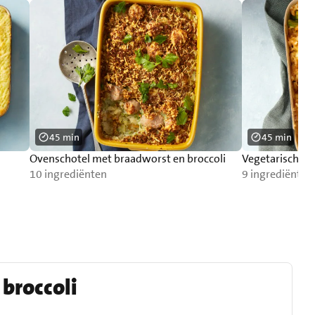
45 min
45 min
Ovenschotel met braadworst en broccoli
Vegetarische 
10 ingrediënten
9 ingrediënten
broccoli