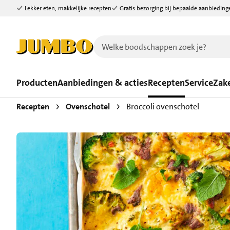
Lekker eten, makkelijke recepten
Gratis bezorging bij bepaalde aanbieding
Ga naar zoeken
Ga naar hoofdinhoud
Producten
Aanbiedingen & acties
Recepten
Service
Zake
Recepten
Ovenschotel
Broccoli ovenschotel