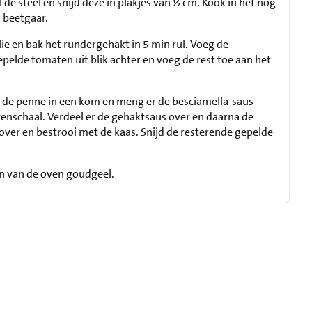
il de steel en snijd deze in plakjes van ½ cm. Kook in het nog
 beetgaar.
lie en bak het rundergehakt in 5 min rul. Voeg de
elde tomaten uit blik achter en voeg de rest toe aan het
 de penne in een kom en meng er de besciamella-saus
ovenschaal. Verdeel er de gehaktsaus over en daarna de
 over en bestrooi met de kaas. Snijd de resterende gepelde
en van de oven goudgeel.