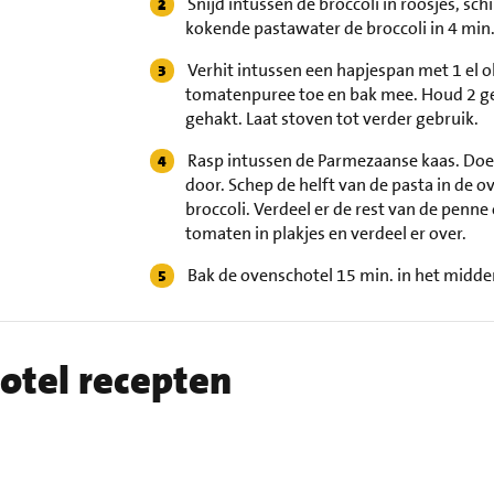
Snijd intussen de broccoli in roosjes, sch
kokende pastawater de broccoli in 4 min.
Verhit intussen een hapjespan met 1 el o
tomatenpuree toe en bak mee. Houd 2 gep
gehakt. Laat stoven tot verder gebruik.
Rasp intussen de Parmezaanse kaas. Doe
door. Schep de helft van de pasta in de 
broccoli. Verdeel er de rest van de penne
tomaten in plakjes en verdeel er over.
Bak de ovenschotel 15 min. in het midd
hotel recepten