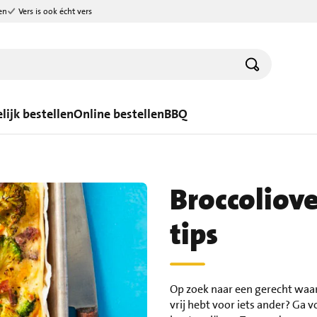
en
Vers is ook écht vers
lijk bestellen
Online bestellen
BBQ
Broccoliov
tips
Op zoek naar een gerecht waar
vrij hebt voor iets ander? Ga 