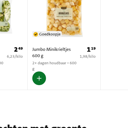
Goedkoopje
2
1
49
19
Prijs: € 2,49
Prijs: € 1,19
Jumbo Minikrieltjes
600 g
€ 6,23 per kilo
€ 1,98 per kilo
6,23
/
kilo
1,98
/
kilo
00
2+ dagen houdbaar • 600
g