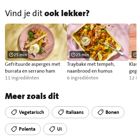
Vind je dit
ook lekker?
25 min
25 min
Gefrituurde asperges met
Traybake met tempeh,
Klas
burrata en serrano ham
naanbrood en humus
gegr
11 ingrediënten
6 ingrediënten
12 i
Meer zoals dit
Vegetarisch
Italiaans
Bonen
Polenta
Ui