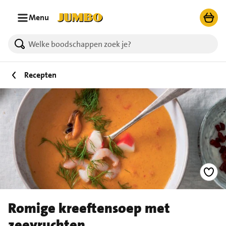
Ga naar zoeken
Ga naar hoofdinhoud
Menu
Recepten
Romige kreeftensoep met
zeevruchten