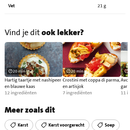
Vet
21 g
Vind je dit
ook lekker?
20 min
20 min
Hartig taartje met nashipeer
Crostini met coppa di parma,
Avoc
en blauwe kaas
en artisjok
gar
12 ingrediënten
7 ingrediënten
11 i
Meer zoals dit
Kerst
Kerst voorgerecht
Soep