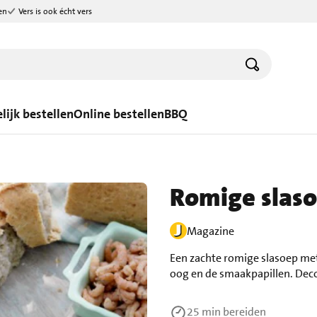
en
Vers is ook écht vers
lijk bestellen
Online bestellen
BBQ
Romige slaso
Magazine
Een zachte romige slasoep met
oog en de smaakpapillen. Deco
25 min
bereiden