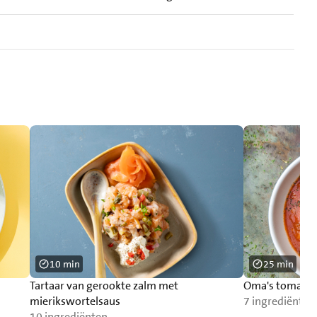
10 min
25 min
Tartaar van gerookte zalm met
Oma's tomate
mierikswortelsaus
7 ingrediënten
10 ingrediënten