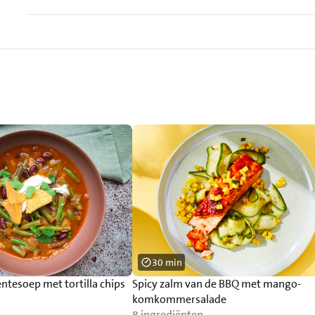
30 min
tesoep met tortilla chips
Spicy zalm van de BBQ met mango-
komkommersalade
8 ingrediënten