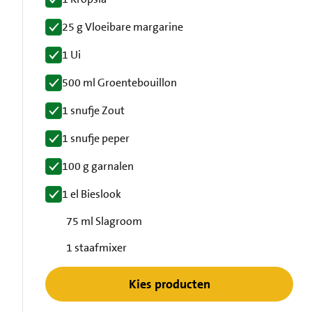
25 g Vloeibare margarine
1 Ui
500 ml Groentebouillon
1 snufje Zout
1 snufje peper
100 g garnalen
1 el Bieslook
75 ml Slagroom
1 staafmixer
Kies producten