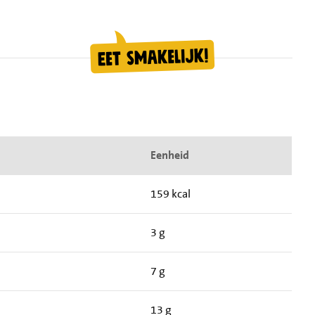
Eenheid
159 kcal
3 g
7 g
13 g