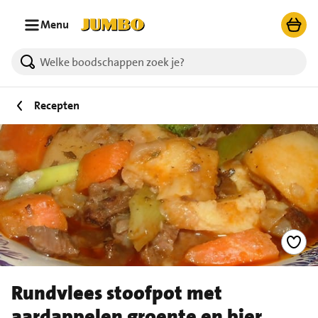
Ga naar zoeken
Ga naar hoofdinhoud
Menu
Recepten
Rundvlees stoofpot met
aardappelen groente en bier