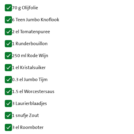
70 g Olijfolie
6 Teen Jumbo Knoflook
2 el Tomatenpuree
1 Runderbouillon
250 ml Rode Wijn
1 el Kristalsuiker
0.3 el Jumbo Tijm
1.5 el Worcestersaus
3 Laurierblaadjes
1 snufje Zout
3 el Roomboter