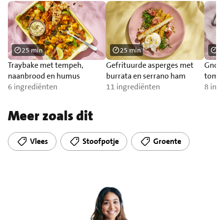
25 min
25 min
Traybake met tempeh,
Gefrituurde asperges met
Gnoc
naanbrood en humus
burrata en serrano ham
toma
6 ingrediënten
11 ingrediënten
zal
8 in
Meer zoals dit
Vlees
Stoofpotje
Groente