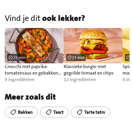
Vind je dit
ook lekker?
25 min
15 min
Gnocchi met paprika-
Klassieke burger met
Spic
tomatensaus en gebakken
gegrilde tomaat en chips
man
zalm
8 ingrediënten
12 ingrediënten
8 in
Meer zoals dit
Bakken
Taart
Tarte tatin