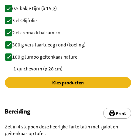
0.5 bakje tijm (à 15 g)
3 el Olijfolie
2 el crema di balsamico
300 g vers taartdeeg rond (koeling)
100 g Jumbo geitenkaas naturel
1 quichevorm (ø 28 cm)
Kies producten
Bereiding
Print
Zet in 4 stappen deze heerlijke Tarte tatin met sjalot en
geitenkaas op tafel.