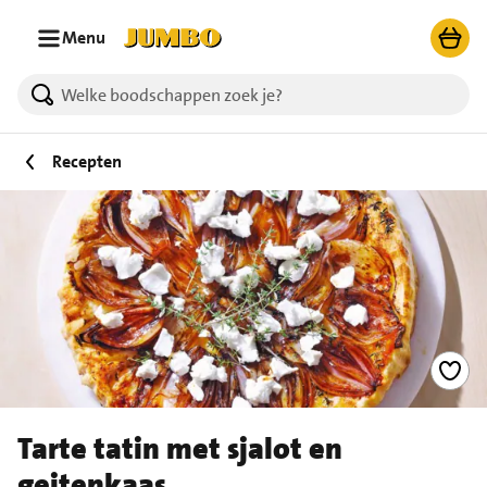
Ga naar zoeken
Ga naar hoofdinhoud
Menu
Recepten
Tarte tatin met sjalot en
geitenkaas