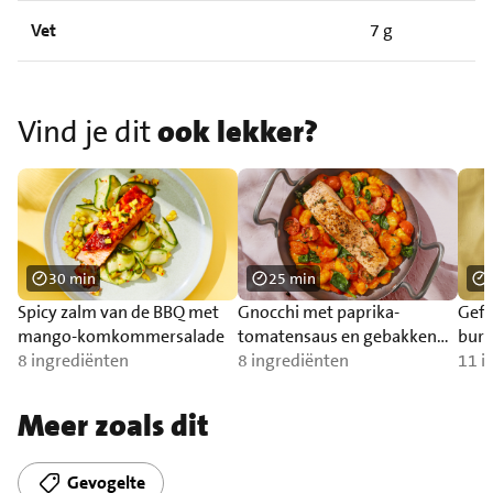
Vet
7 g
Vind je dit
ook lekker?
30 min
25 min
Spicy zalm van de BBQ met
Gnocchi met paprika-
Gefr
mango-komkommersalade
tomatensaus en gebakken
burr
8 ingrediënten
zalm
8 ingrediënten
11 i
Meer zoals dit
Gevogelte