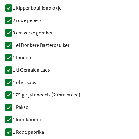
1 kippenbouillonblokje
2 rode pepers
3 cm verse gember
1 el Donkere Basterdsuiker
1 limoen
1 tl Gemalen Laos
1 el vissaus
175 g rijstnoedels (2 mm breed)
1 Paksoi
1 komkommer
1 Rode paprika