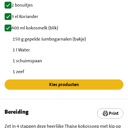
2 bosuitjes
3 el Koriander
400 ml kokosmelk (blik)
150 g gepelde Jumbogarnalen (bakje)
1 l Water
1 schuimspaan
1 zeef
Kies producten
Bereiding
Print
Zet in 4 stappen deze heerlijke Thaise kokossoep met kip op