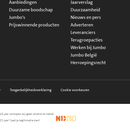
Aanbiedingen
Jaarverslag
Duurzame boodschap
Duurzaamheid
Jumbo's
Nieuws en pers
Prijswinnende producten
Adverteren
Leveranciers
Terugroepacties
Werken bij Jumbo
Jumbo België
Herroepingsrecht
y
Toegankelijkheidsverklaring
Cookie voorkeuren
18 jaar verkopen wij geen alcohol en tabak
en.nl
waarborg
NIX18
25 jaar? Laat je legitimatie zien!