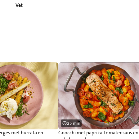
Vet
25 min
erges met burrata en
Gnocchi met paprika-tomatensaus en