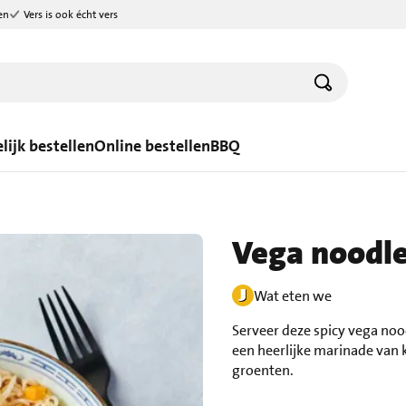
en
Vers is ook écht vers
lijk bestellen
Online bestellen
BBQ
Vega noodles
Wat eten we
Serveer deze spicy vega noo
een heerlijke marinade van 
groenten.