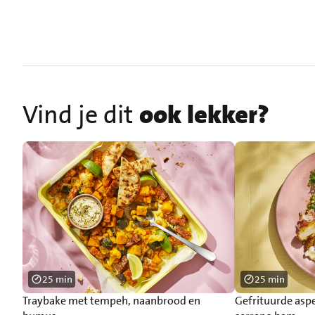
Vind je dit
ook lekker?
25 min
25 min
Traybake met tempeh, naanbrood en
Gefrituurde asp