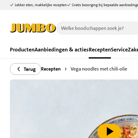
Lekker eten, makkelijke recepten
Gratis bezorging bij bepaalde aanbieding
Ga naar zoeken
Ga naar hoofdinhoud
Producten
Aanbiedingen & acties
Recepten
Service
Zake
Recepten
Vega noodles met chili-olie
Terug
speel video af