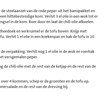
er de steelaanzet van de rode peper uit het bamipakket en
een hittebestendige kom. Verhit 3 el olie in een wok tot er
sel in de kom. Roer door en laat de chili-olie afkoelen.
theedoek en verkruimel er de tofu boven. Knijp met
u. Verhit 1 el olie in een koekenpan en bak de tofu in 10
de verpakking. Verhit nog 1 el olie in de wok en roerbak
met versgemalen peper.
 de chili-olie met de rest van de ketjap en de rest van de
es over 4 kommen, schep er de groenten en de tofu op.
ersalade en de rest van de dressing bij.