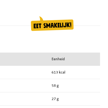
Eenheid
613 kcal
58 g
27 g