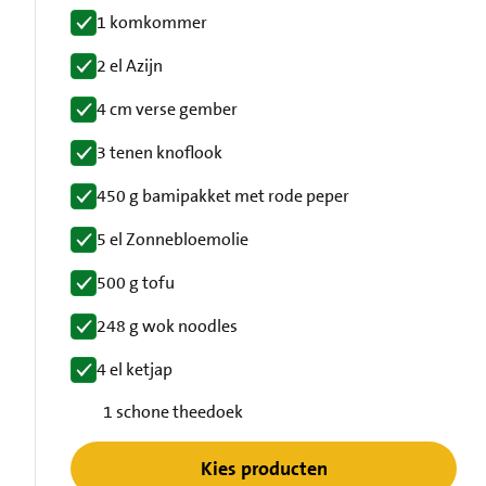
1 komkommer
2 el Azijn
4 cm verse gember
3 tenen knoflook
450 g bamipakket met rode peper
5 el Zonnebloemolie
500 g tofu
248 g wok noodles
4 el ketjap
1 schone theedoek
Kies producten