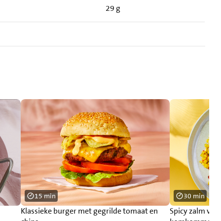
29 g
15 min
30 min
Klassieke burger met gegrilde tomaat en
Spicy zalm va