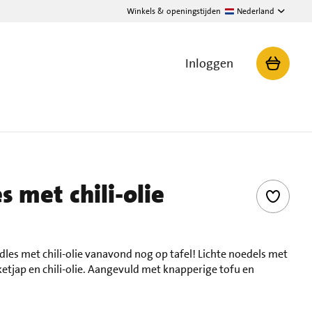
Winkels & openingstijden
Nederland
Inloggen
 met chili-olie
dles met chili-olie vanavond nog op tafel! Lichte noedels met
ketjap en chili-olie. Aangevuld met knapperige tofu en