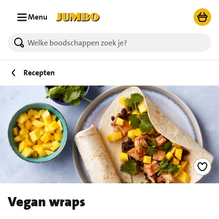
Ga naar zoeken
Ga naar hoofdinhoud
Menu
Recepten
Vegan wraps