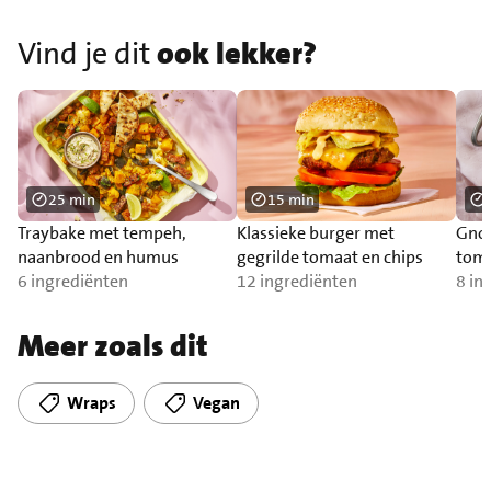
Vind je dit
ook lekker?
25 min
15 min
Traybake met tempeh,
Klassieke burger met
Gnoc
naanbrood en humus
gegrilde tomaat en chips
toma
6 ingrediënten
12 ingrediënten
zal
8 in
Meer zoals dit
Wraps
Vegan