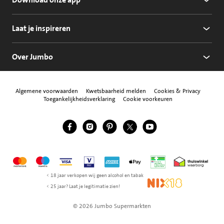
Laat je inspireren
Over Jumbo
Algemene voorwaarden
Kwetsbaarheid melden
Cookies & Privacy
Toegankelijkheidsverklaring
Cookie voorkeuren
Jumbo Facebook
Jumbo Instagram
Jumbo Pinterest
Jumbo Twitter
Jumbo YouTube
Volg ons
Mastercard
Maestro
Visa
Vpay
American Express
Apple Pay
Aanbiedersmedicijne
Thuiswinkel w
< 18 jaar verkopen wij geen alcohol en tabak
NIX18
< 25 jaar? Laat je legitimatie zien!
© 2026 Jumbo Supermarkten