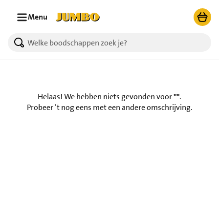
Ga naar zoeken
Ga naar hoofdinhoud
Menu
Helaas! We hebben niets gevonden voor
""
.
Probeer ’t nog eens met een andere omschrijving.