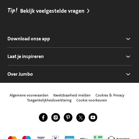
Tip!
Bekijk veelgestelde vragen
Download onze app
Laat je inspireren
Over Jumbo
Algemene voorwaarden
Kwetsbaarheid melden
Cookies & Privacy
Toegankelijkheidsverklaring
Cookie voorkeuren
Jumbo Facebook
Jumbo Instagram
Jumbo Pinterest
Jumbo Twitter
Jumbo YouTube
Volg ons
Mastercard
Maestro
Visa
Vpay
American Express
Apple Pay
Aanbiedersmedicijne
Thuiswinkel w