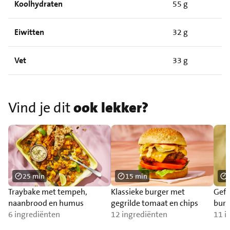
Koolhydraten
55 g
Eiwitten
32 g
Vet
33 g
Vind je dit
ook lekker?
25 min
15 min
Traybake met tempeh,
Klassieke burger met
Gefr
naanbrood en humus
gegrilde tomaat en chips
burr
6 ingrediënten
12 ingrediënten
11 i