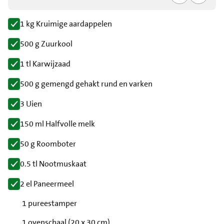
1 kg Kruimige aardappelen
500 g Zuurkool
1 tl Karwijzaad
500 g gemengd gehakt rund en varken
3 Uien
150 ml Halfvolle melk
50 g Roomboter
0.5 tl Nootmuskaat
2 el Paneermeel
1 pureestamper
1 ovenschaal (20 x 30 cm)