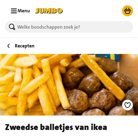
Ga naar zoeken
Ga naar hoofdinhoud
Menu
Recepten
Zweedse balletjes van ikea