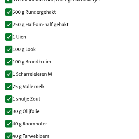
500 g Rundergehakt
250 g Half-om-half gehakt
1 Uien
100 g Look
100 g Broodkruim
1 Scharreleieren M
75 g Volle melk
1 snufje Zout
30 g Olijfolie
40 g Roomboter
40 g Tarwebloem