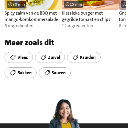
30 min
15 min
Spicy zalm van de BBQ met
Klassieke burger met
Gnoc
mango-komkommersalade
gegrilde tomaat en chips
toma
8 ingrediënten
12 ingrediënten
zal
8 in
Meer zoals dit
Vlees
Zuivel
Kruiden
Bakken
Sauzen