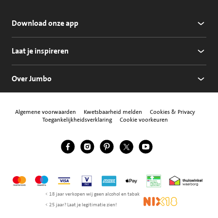
Download onze app
Laat je inspireren
Over Jumbo
Algemene voorwaarden
Kwetsbaarheid melden
Cookies & Privacy
Toegankelijkheidsverklaring
Cookie voorkeuren
Jumbo Facebook
Jumbo Instagram
Jumbo Pinterest
Jumbo Twitter
Jumbo YouTube
Volg ons
Mastercard
Maestro
Visa
Vpay
American Express
Apple Pay
Aanbiedersmedicijne
Thuiswinkel w
< 18 jaar verkopen wij geen alcohol en tabak
NIX18
< 25 jaar? Laat je legitimatie zien!