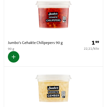
1
99
Prijs: € 1
Jumbo's Gehakte Chilipepers 90 g
€ 22,11 per kilo
22,11
/
kilo
90 g