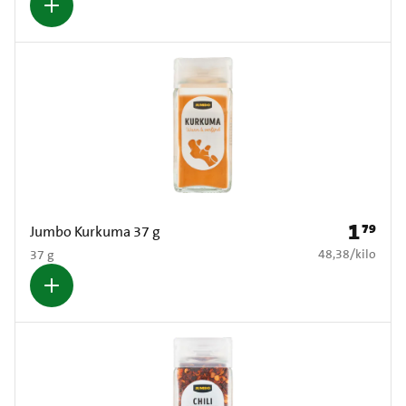
1
79
Prijs: € 1
Jumbo Kurkuma 37 g
€ 48,38 per kilo
48,38
/
kilo
37 g