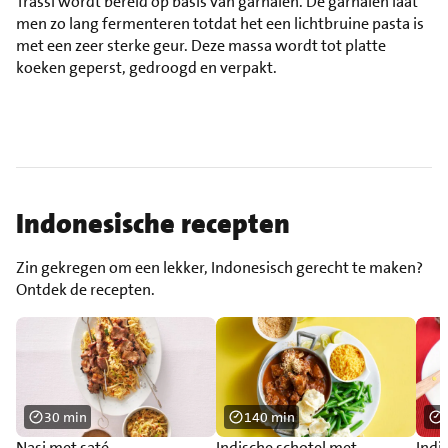
Trassi wordt bereid op basis van garnalen. De garnalen laat
men zo lang fermenteren totdat het een lichtbruine pasta is
met een zeer sterke geur. Deze massa wordt tot platte
koeken geperst, gedroogd en verpakt.
Indonesische recepten
Zin gekregen om een lekker, Indonesisch gerecht te maken?
Ontdek de recepten.
30 min
140 min
Nasi met saté
Indische schotel met
Indi