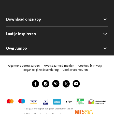
Download onze app
Laat je inspireren
Over Jumbo
Algemene voorwaarden
Kwetsbaarheid melden
Cookies & Privacy
Toegankelijkheidsverklaring
Cookie voorkeuren
Jumbo Facebook
Jumbo Instagram
Jumbo Pinterest
Jumbo Twitter
Jumbo YouTube
Volg ons
Mastercard
Maestro
Visa
Vpay
American Express
Apple Pay
Aanbiedersmedicijne
Thuiswinkel w
< 18 jaar verkopen wij geen alcohol en tabak
NIX18