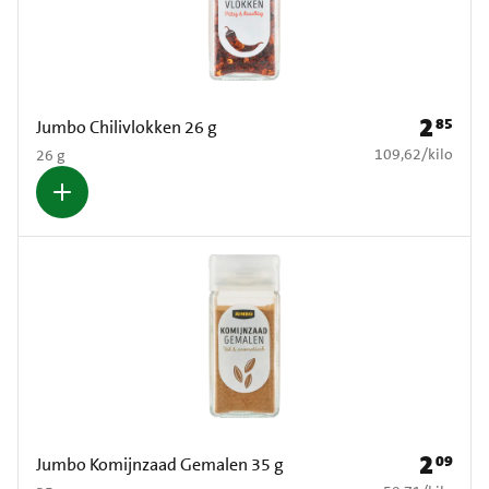
2
85
Prijs: € 2
Jumbo Chilivlokken 26 g
€ 109,62 per kilo
109,62
/
kilo
26 g
2
09
Prijs: € 2
Jumbo Komijnzaad Gemalen 35 g