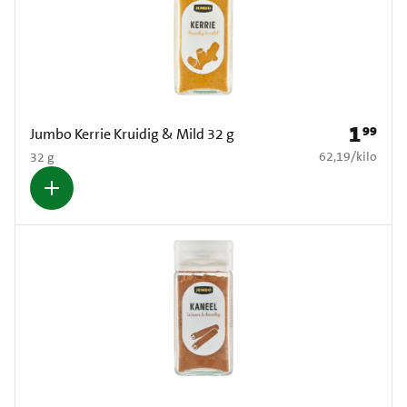
1
99
Prijs: € 1
Jumbo Kerrie Kruidig & Mild 32 g
€ 62,19 per kilo
62,19
/
kilo
32 g