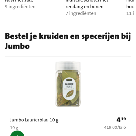
9 ingrediënten
rendang en bonen
boon
7 ingrediënten
11 i
Bestel je kruiden en specerijen bij
Jumbo
4
19
Prijs: € 4
Jumbo Laurierblad 10 g
€ 419,00 per kilo
419,00
/
kilo
10 g