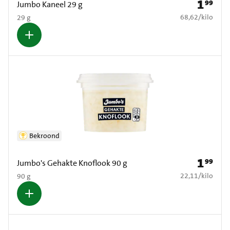
1
99
Prijs: € 1
Jumbo Kaneel 29 g
€ 68,62 per kilo
68,62
/
kilo
29 g
Bekroond
1
99
Prijs: € 1
Jumbo's Gehakte Knoflook 90 g
€ 22,11 per kilo
22,11
/
kilo
90 g