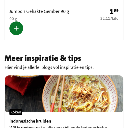
1
99
Prijs: € 1
Jumbo's Gehakte Gember 90 g
€ 22,11 per kilo
22,11
/
kilo
90 g
Meer inspiratie & tips
Hier vind je allerlei blogs vol inspiratie en tips.
Koken
Indonesische kruiden
Wil je weten wat al die verschillende Indonesische