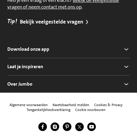
Heb je een vraag of een klacht?
Bekijk de veelgestelde
vragen of neem contact met ons op
.
Tip!
Bekijk veelgestelde vragen
Download onze app
Laat je inspireren
Over Jumbo
Algemene voorwaarden
Kwetsbaarheid melden
Cookies & Privacy
Toegankelijkheidsverklaring
Cookie voorkeuren
Jumbo Facebook
Jumbo Instagram
Jumbo Pinterest
Jumbo Twitter
Jumbo YouTube
Volg ons