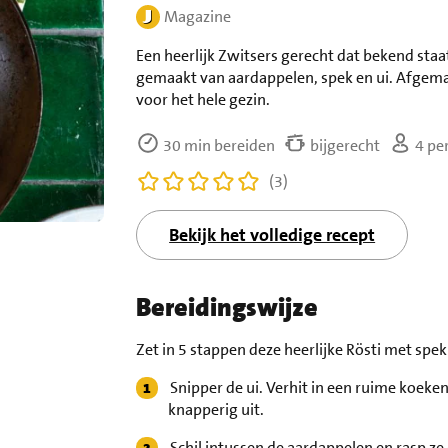
Magazine
Een heerlijk Zwitsers gerecht dat bekend sta
gemaakt van aardappelen, spek en ui. Afgemaak
voor het hele gezin.
30 min bereiden
bijgerecht
4 pe
(3)
Bekijk het volledige recept
Bereidingswijze
Zet in 5 stappen deze heerlijke Rösti met spek 
Snipper de ui. Verhit in een ruime koeken
knapperig uit.
Schil intussen de aardappelen en rasp ze