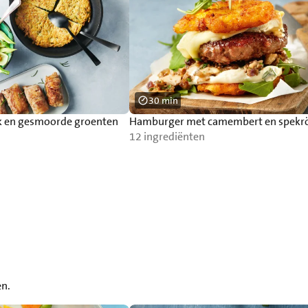
30 min
nk en gesmoorde groenten
Hamburger met camembert en spekrö
12 ingrediënten
en.