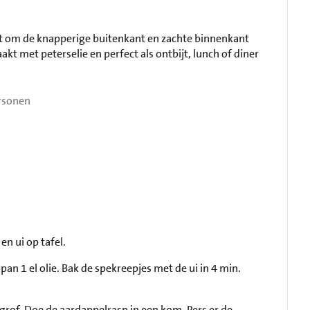
at om de knapperige buitenkant en zachte binnenkant
t met peterselie en perfect als ontbijt, lunch of diner
rsonen
en ui op tafel.
pan 1 el olie. Bak de spekreepjes met de ui in 4 min.
 grof. Doe de aardappelrasp in een kom. Pers er de