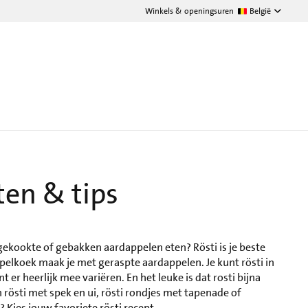
Winkels & openingsuren
België
ten & tips
gekookte of gebakken aardappelen eten? Rösti is je beste
pelkoek maak je met geraspte aardappelen. Je kunt rösti in
 er heerlijk mee variëren. En het leuke is dat rosti bijna
n rösti met spek en ui, rösti rondjes met tapenade of
 Kies jouw favoriete rösti recept.