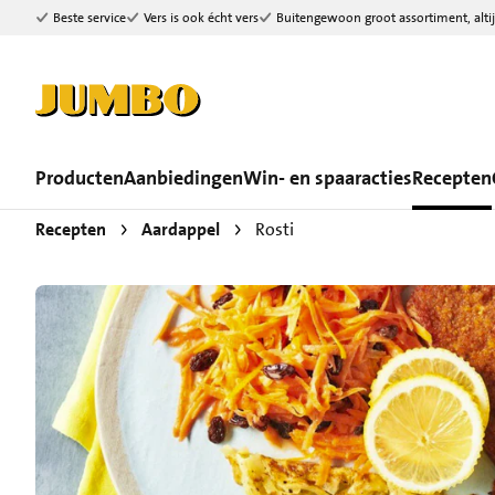
Beste service
Vers is ook écht vers
Buitengewoon groot assortiment, altij
Ga naar zoeken
Ga naar hoofdinhoud
Producten
Aanbiedingen
Win- en spaaracties
Recepten
Recepten
Aardappel
Rosti