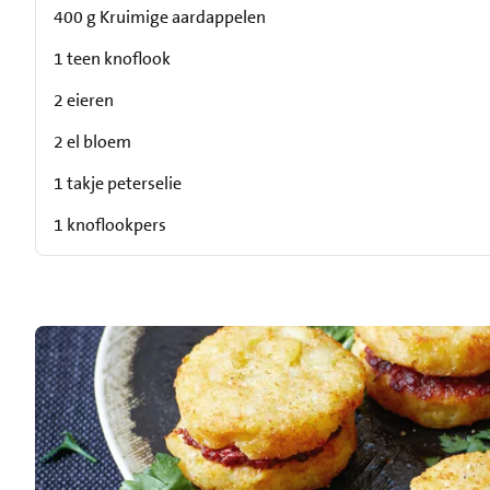
400 g Kruimige aardappelen
1 teen knoflook
2 eieren
2 el bloem
1 takje peterselie
1 knoflookpers