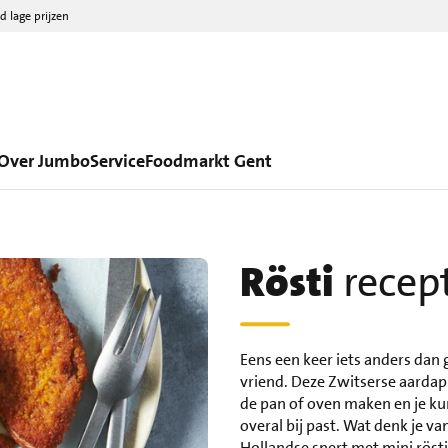
d lage prijzen
Over Jumbo
Service
Foodmarkt Gent
Rösti
recep
Eens een keer iets anders dan 
vriend. Deze Zwitserse aardap
de pan of oven maken en je kunt
overal bij past. Wat denk je va
Hollandse snert met mini rösti?