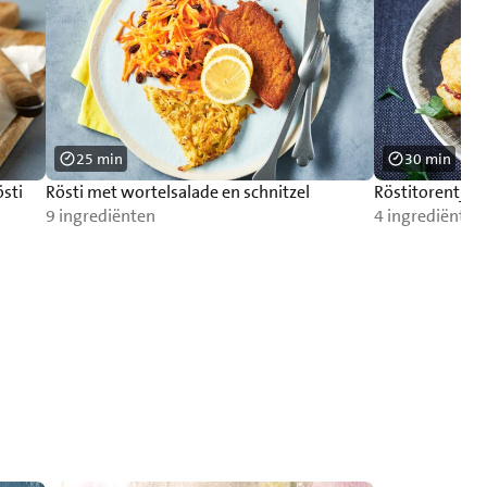
25 min
30 min
sti
Rösti met wortelsalade en schnitzel
Röstitorentjes
9 ingrediënten
4 ingrediënten