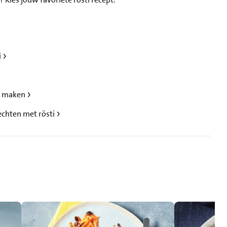
i
ti maken
echten met rösti