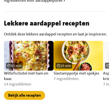
Ingrediënten voor aardappelpuree
Lekkere aardappel recepten
Ontdek deze lekkere aardappel recepten en laat je inspireren.
55 min
25 min
Witlofschotel met ham en
Slastamppotje met spekjes
Aspe
kaas
7 ingrediënten
kriel
14 ingrediënten
7 in
Bekijk alle recepten