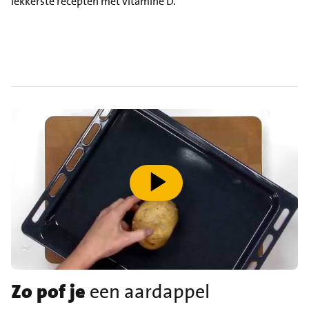
lekkerste recepten met vitamine D.
speel video af
Zo pof je
een aardappel