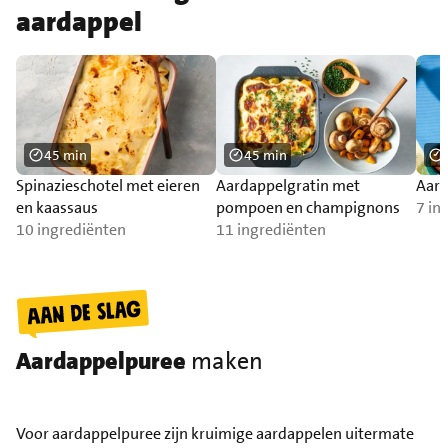
aardappel
45 min
45 min
Spinazieschotel met eieren
Aardappelgratin met
Aard
en kaassaus
pompoen en champignons
7 in
10 ingrediënten
11 ingrediënten
Aardappelpuree
maken
Voor aardappelpuree zijn kruimige aardappelen uitermate