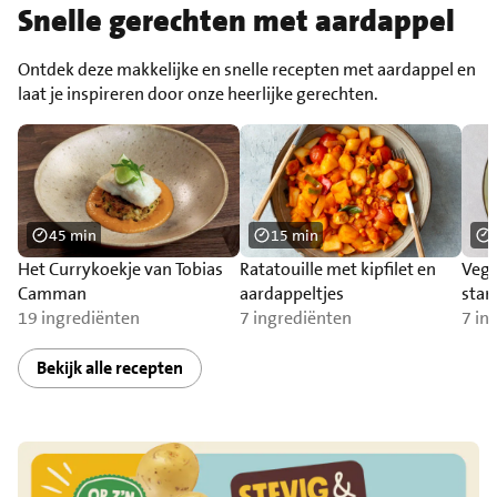
Snelle gerechten met aardappel
Ontdek deze makkelijke en snelle recepten met aardappel en
laat je inspireren door onze heerlijke gerechten.
45 min
15 min
Het Currykoekje van Tobias
Ratatouille met kipfilet en
Vege
Camman
aardappeltjes
stam
19 ingrediënten
7 ingrediënten
wort
7 in
Bekijk alle recepten