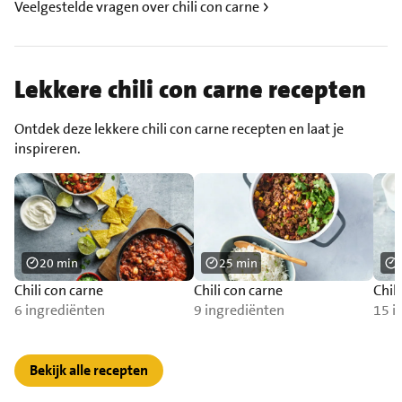
Veelgestelde vragen over chili con carne
Lekkere chili con carne recepten
Ontdek deze lekkere chili con carne recepten en laat je
inspireren.
20 min
25 min
Chili con carne
Chili con carne
Chil
6 ingrediënten
9 ingrediënten
15 i
Bekijk alle recepten