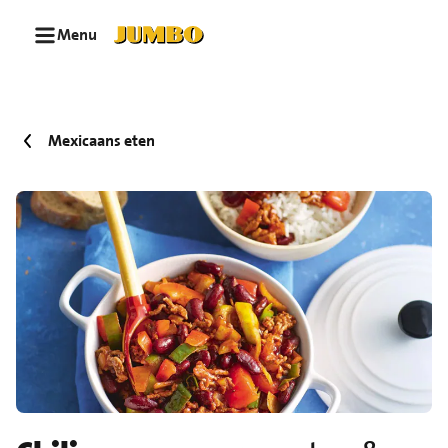
Ga naar zoeken
Ga naar hoofdinhoud
Menu
Mexicaans eten