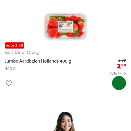
voor 2,99
wo 5 t/m di 11 aug
Oude prijs: 
3,99
Jumbo Aardbeien Hollands 400 g
2
99
Nieuwe 
400 G
€ 7,48 per k
7,48
/
kilo