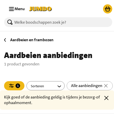
Ga naar zoeken
Ga naar hoofdinhoud
Menu
1 producten gevonden.
Aardbeien en frambozen
Aardbeien aanbiedingen
1 product gevonden
Filteren
Alle aanbiedingen
1
actief
Kijk goed of de aanbieding geldig is tijdens je bezorg-of
ophaalmoment.