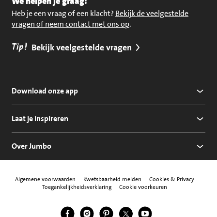
We helpen je graag!
Heb je een vraag of een klacht?
Bekijk de veelgestelde
vragen of neem contact met ons op
.
Tip!
Bekijk veelgestelde vragen
Download onze app
Laat je inspireren
Over Jumbo
Algemene voorwaarden
Kwetsbaarheid melden
Cookies & Privacy
Toegankelijkheidsverklaring
Cookie voorkeuren
Jumbo Facebook
Jumbo Instagram
Jumbo Pinterest
Jumbo Twitter
Jumbo YouTube
Volg ons