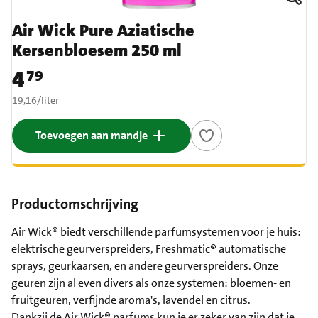
Air Wick Pure Aziatische
Kersenbloesem 250 ml
4
79
Prijs: € 4,79
€ 19,16 per liter
19,16
/
liter
Toevoegen aan mandje
Productomschrijving
Air Wick® biedt verschillende parfumsystemen voor je huis:
elektrische geurverspreiders, Freshmatic® automatische
sprays, geurkaarsen, en andere geurverspreiders. Onze
geuren zijn al even divers als onze systemen: bloemen- en
fruitgeuren, verfijnde aroma's, lavendel en citrus.
Dankzij de Air Wick® parfums kun je er zeker van zijn dat je