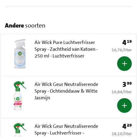
Andere
soorten
4
19
Prijs: 
Air Wick Pure Luchtverfrisser
Spray - Zachtheid van Katoen -
€ 16,76 per li
16,76
/
liter
250 ml - Luchtverfrisser
3
99
Prijs: 
Air Wick Geur Neutraliserende
Spray - Ochtenddauw & Witte
€ 16,84 per li
16,84
/
liter
Jasmijn
4
29
Prijs: 
Air Wick Geur Neutraliserende
Spray - Luchtverfrisser -
€ 18,10 per li
18,10
/
liter