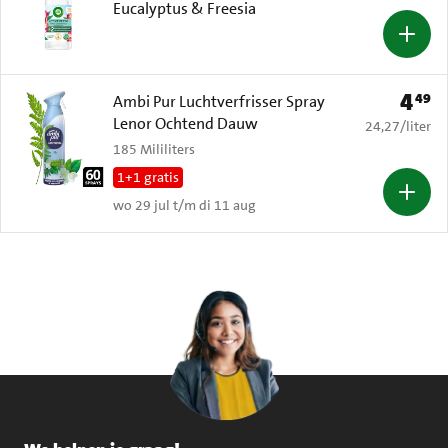
Eucalyptus & Freesia
4
49
Prijs: 
Ambi Pur Luchtverfrisser Spray
Lenor Ochtend Dauw
€ 24,27 per li
24,27
/
liter
185 Mililiters
1+1 gratis
wo 29 jul t/m di 11 aug