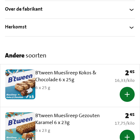
Over de fabrikant
Herkomst
Andere
soorten
2
45
Prijs: 
B'tween Mueslireep Kokos &
Chocolade 6 x 25g
€ 16,33 per k
16,33
/
kilo
6 x 25 g
2
45
Prijs: 
B'tween Mueslireep Gezouten
Karamel 6 x 23g
€ 17,75 per k
17,75
/
kilo
6 x 23 g