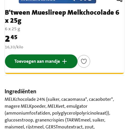
B'tween Mueslireep Melkchocolade 6
x 25g
6 x 25 g
2
45
Prijs: € 2,45
€ 16,33 per kilo
16,33
/
kilo
Toevoegen aan mandje
Ingrediënten
MELKchocolade 24% (suiker, cacaomassa*, cacaoboter*,
magere MELKpoeder, MELKvet, emulgator
(ammoniumfosfatiden, polyglycerolpolyricinoleaat)),
glucosestroop, granencrispies (TARWEmeel, suiker,
maismeel, rijstmeel, GERSTmoutextract, zout,