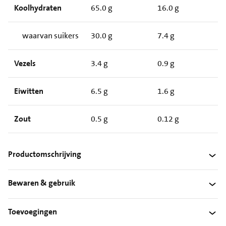
Koolhydraten
65.0 g
16.0 g
waarvan suikers
30.0 g
7.4 g
Vezels
3.4 g
0.9 g
Eiwitten
6.5 g
1.6 g
Zout
0.5 g
0.12 g
Productomschrijving
Bewaren & gebruik
Toevoegingen