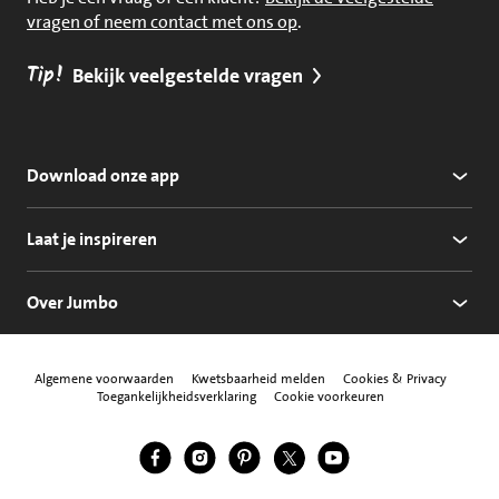
vragen of neem contact met ons op
.
Tip!
Bekijk veelgestelde vragen
Download onze app
Laat je inspireren
Over Jumbo
Algemene voorwaarden
Kwetsbaarheid melden
Cookies & Privacy
Toegankelijkheidsverklaring
Cookie voorkeuren
Jumbo Facebook
Jumbo Instagram
Jumbo Pinterest
Jumbo Twitter
Jumbo YouTube
Volg ons