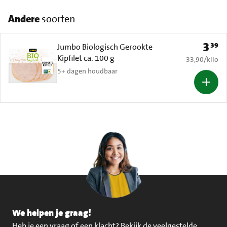
Andere
soorten
3
39
Prijs: 
Jumbo Biologisch Gerookte
Kipfilet ca. 100 g
€ 33,90 per k
33,90
/
kilo
5+ dagen houdbaar
We helpen je graag!
Heb je een vraag of een klacht?
Bekijk de veelgestelde