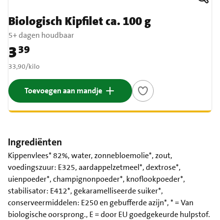
Biologisch Kipfilet ca. 100 g
5+ dagen houdbaar
3
39
Prijs: € 3,39
€ 33,90 per kilo
33,90
/
kilo
Toevoegen aan mandje
Ingrediënten
Kippenvlees* 82%, water, zonnebloemolie*, zout,
voedingszuur: E325, aardappelzetmeel*, dextrose*,
uienpoeder*, champignonpoeder*, knoflookpoeder*,
stabilisator: E412*, gekaramelliseerde suiker*,
conserveermiddelen: E250 en gebufferde azijn*, * = Van
biologische oorsprong., E = door EU goedgekeurde hulpstof.