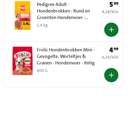
5
99
Prijs: € 5,99
Pedigree Adult -
Hondenbrokken - Rund en
€ 4,28 per kilo
4,28
/
kilo
Groenten Hondenvoer -
1.4kg
1.4 kg
4
99
Prijs: € 4,99
Frolic Hondenbrokken Mini -
Gevogelte, Worteltjes &
€ 6,24 per kilo
6,24
/
kilo
Granen - Hondenvoer - 800g
800 G