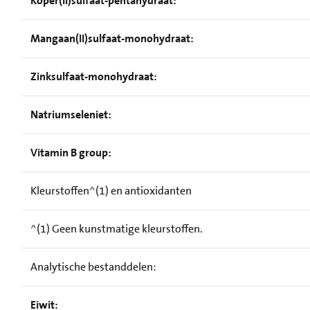
Koper(II)sulfaat-pentahydraat:
Mangaan(II)sulfaat-monohydraat:
Zinksulfaat-monohydraat:
Natriumseleniet:
Vitamin B group:
Kleurstoffen^(1) en antioxidanten
^(1) Geen kunstmatige kleurstoffen.
Analytische bestanddelen:
Eiwit: