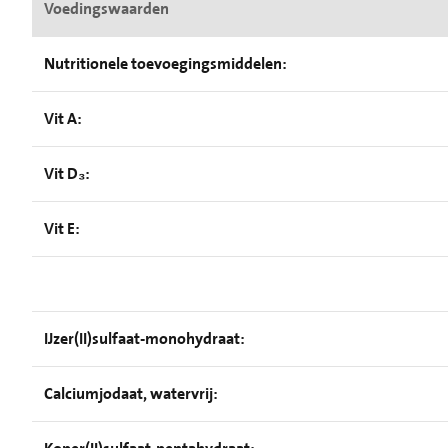
Voedingswaarden
Nutritionele toevoegingsmiddelen:
Vit A:
Vit D₃:
Vit E:
IJzer(II)sulfaat-monohydraat:
Calciumjodaat, watervrij: