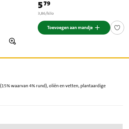
5
79
Prijs: € 5,79
€ 3,86 per kilo
3,86
/
kilo
Toevoegen aan mandje
 (15% waarvan 4% rund), oliën en vetten, plantaardige