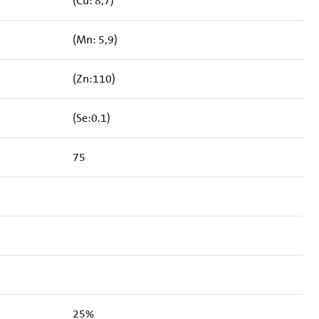
(Cu: 8,7)
(Mn: 5,9)
(Zn:110)
(Se:0.1)
75
25%