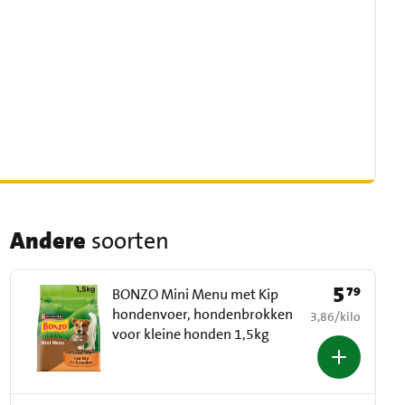
Andere
soorten
5
79
Prijs: € 5,79
BONZO Mini Menu met Kip
hondenvoer, hondenbrokken
€ 3,86 per kilo
3,86
/
kilo
voor kleine honden 1,5kg