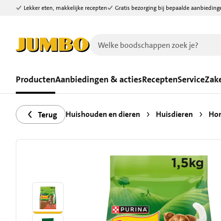
Lekker eten, makkelijke recepten
Gratis bezorging bij bepaalde aanbieding
Ga naar zoeken
Ga naar hoofdinhoud
Producten
Aanbiedingen & acties
Recepten
Service
Zake
Huishouden en dieren
Huisdieren
Ho
Terug