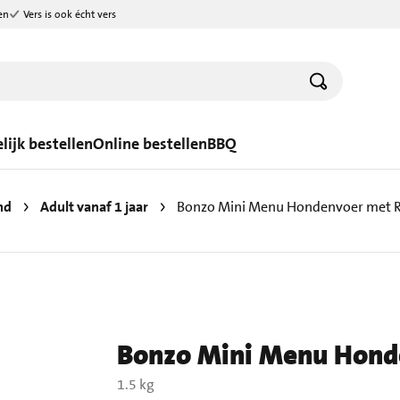
en
Vers is ook écht vers
lijk bestellen
Online bestellen
BBQ
nd
Adult vanaf 1 jaar
Bonzo Mini Menu Hondenvoer met 
Bonzo Mini Menu Hond
1.5 kg