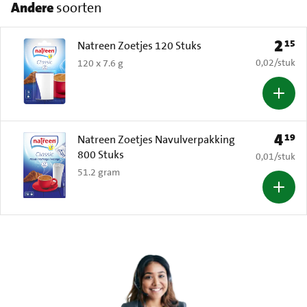
Andere
soorten
2
15
Prijs: 
Natreen Zoetjes 120 Stuks
€ 0,02 per s
0,02
/
stuk
120 x 7.6 g
4
19
Prijs: 
Natreen Zoetjes Navulverpakking
800 Stuks
€ 0,01 per s
0,01
/
stuk
51.2 gram