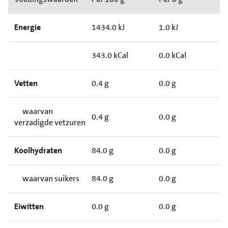
Energie
1434.0 kJ
1.0 kJ
343.0 kCal
0.0 kCal
Vetten
0.4 g
0.0 g
waarvan
0.4 g
0.0 g
verzadigde vetzuren
Koolhydraten
84.0 g
0.0 g
waarvan suikers
84.0 g
0.0 g
Eiwitten
0.0 g
0.0 g