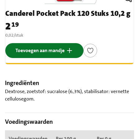
Canderel Pocket Pack 120 Stuks 10,2 g
2
19
Prijs: € 2,19
€ 0,02 per stuk
0,02
/
stuk
Toevoegen aan mandje
Ingrediënten
Dextrose, zoetstof: sucralose (6,3%), stabilisator: vernette
cellulosegom.
Voedingswaarden
Voedingswaarden
Per 100 g
Per 0 g