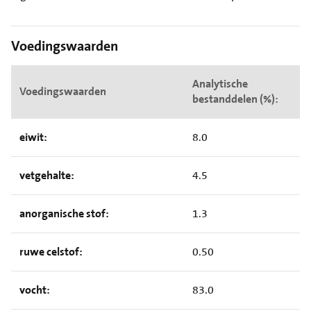
Voedingswaarden
Analytische
Voedingswaarden
bestanddelen (%):
eiwit:
8.0
vetgehalte:
4.5
anorganische stof:
1.3
ruwe celstof:
0.50
vocht:
83.0