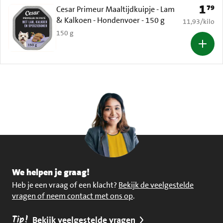
1
79
Prijs: 
Cesar Primeur Maaltijdkuipje - Lam
& Kalkoen - Hondenvoer - 150 g
€ 11,93 per k
11,93
/
kilo
150 g
We helpen je graag!
Heb je een vraag of een klacht?
Bekijk de veelgestelde
vragen of neem contact met ons op
.
Tip!
Bekijk veelgestelde vragen