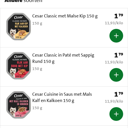
1
79
Prijs: 
Cesar Classic met Malse Kip 150 g
€ 11,93 per k
11,93
/
kilo
150 g
1
79
Prijs: 
Cesar Classic in Paté met Sappig
Rund 150 g
€ 11,93 per k
11,93
/
kilo
150 g
1
79
Prijs: 
Cesar Cuisine in Saus met Mals
Kalf en Kalkoen 150 g
€ 11,93 per k
11,93
/
kilo
150 g