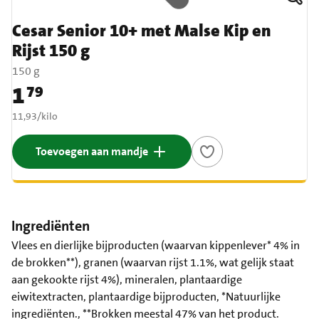
Cesar Senior 10+ met Malse Kip en
Rijst 150 g
150 g
1
79
Prijs: € 1,79
€ 11,93 per kilo
11,93
/
kilo
Toevoegen aan mandje
Ingrediënten
Vlees en dierlijke bijproducten (waarvan kippenlever* 4% in
de brokken**), granen (waarvan rijst 1.1%, wat gelijk staat
aan gekookte rijst 4%), mineralen, plantaardige
eiwitextracten, plantaardige bijproducten, *Natuurlijke
ingrediënten., **Brokken meestal 47% van het product.