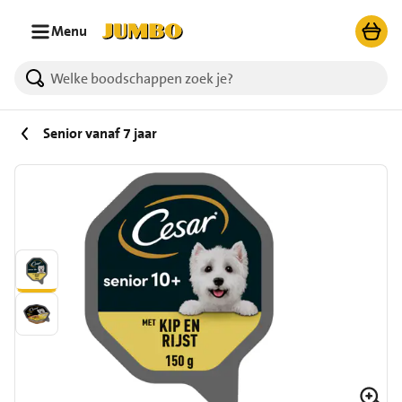
Ga naar zoeken
Ga naar hoofdinhoud
Menu
Senior vanaf 7 jaar