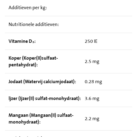
Additieven per kg:
Nutritionele additieven:
Vitamine D₃:
250 IE
Koper (Koper(II)sulfaat-
2.5 mg
pentahydrat):
Jodaat (Watervij calciumjodaat):
0.28 mg
ljzer (Ijzer(II) sulfat-monohydraat):
3.6 mg
Mangaan (Mangaan(II) sulfaat-
2.2 mg
monohydraat):