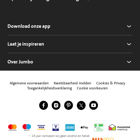
Download onze app
Laat je inspireren
Over Jumbo
Algemene voorwaarden
Kwetsbaarheid melden
Cookies & Privacy
Toegankelijkheidsverklaring
Cookie voorkeuren
Jumbo Facebook
Jumbo Instagram
Jumbo Pinterest
Jumbo Twitter
Jumbo YouTube
Volg ons
Mastercard
Maestro
Visa
Vpay
American Express
Apple Pay
Aanbiedersmedicijne
Thuiswinkel w
< 18 jaar verkopen wij geen alcohol en tabak
NIX18