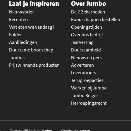
Laat je inspireren
Over Jumbo
Nieuwsbrief
De 7 Zekerheden
Recepten
Boodschappen bestellen
Wat eten we vandaag?
Openingstijden
Folder
Over ons bedrijf
Aanbiedingen
Jaarverslag
Duurzame boodschap
Duurzaamheid
Jumbo's
Nieuws en pers
Prijswinnende producten
Adverteren
Leveranciers
Terugroepacties
Werken bij Jumbo
Jumbo België
Herroepingsrecht
y
Toegankelijkheidsverklaring
Cookie voorkeuren