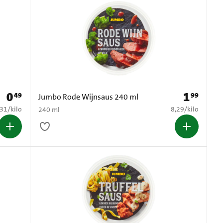
0
1
49
99
Prijs: € 0,49
Prijs: € 1,99
Jumbo Rode Wijnsaus 240 ml
5,31 per kilo
€ 8,29 per kilo
,31
/
kilo
8,29
/
kilo
240 ml