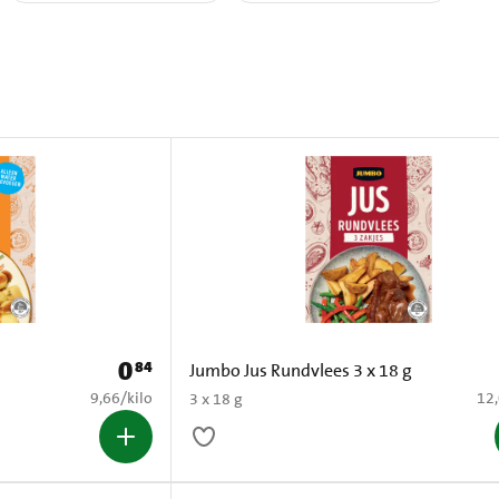
0
84
Prijs: € 0,84
Jumbo Jus Rundvlees 3 x 18 g
€ 9,66 per kilo
€ 1
9,66
/
kilo
12
3 x 18 g