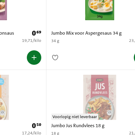
0
69
Prijs: € 0,69
onsaus
Jumbo Mix voor Aspergesaus 34 g
€ 19,71 per kilo
€ 2
19,71
/
kilo
23
34 g
Voorlopig niet leverbaar
0
50
Prijs: € 0,50
Jumbo Jus Rundvlees 18 g
€ 17,24 per kilo
€ 2
17,24
/
kilo
21
18 g