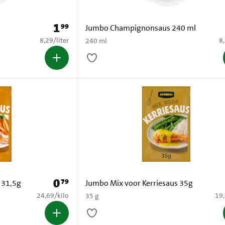
1
99
Prijs: € 1,99
Jumbo Champignonsaus 240 ml
€ 8,29 per liter
€ 
8,29
/
liter
8
240 ml
0
79
Prijs: € 0,79
 31,5g
Jumbo Mix voor Kerriesaus 35g
€ 24,69 per kilo
€ 1
24,69
/
kilo
19
35 g