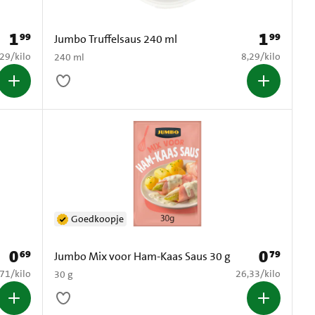
1
1
99
99
Prijs: € 1,99
Prijs: € 1,99
Jumbo Truffelsaus 240 ml
8,29 per kilo
€ 8,29 per kilo
,29
/
kilo
8,29
/
kilo
240 ml
Goedkoopje
0
0
69
79
Prijs: € 0,69
Prijs: € 0,79
Jumbo Mix voor Ham-Kaas Saus 30 g
9,71 per kilo
€ 26,33 per kilo
,71
/
kilo
26,33
/
kilo
30 g