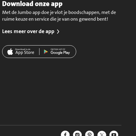
Download onze app
Met de Jumbo app doe je vlot je boodschappen, met de
ruime keuze en service die je van ons gewend bent!
Lees meer over de app
Jumbo Facebook
Jumbo Instagram
Jumbo Pinterest
Jumbo Twitter
Jumbo YouT
Volg ons