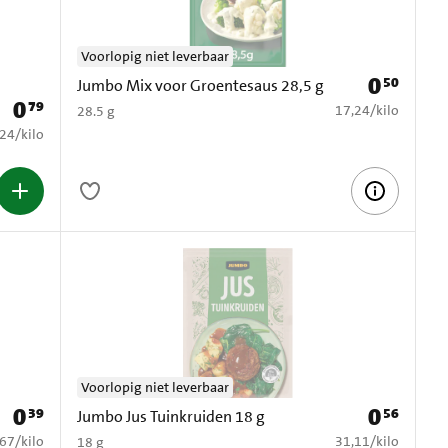
Voorlopig niet leverbaar
0
50
Prijs: € 0,50
Jumbo Mix voor Groentesaus 28,5 g
0
79
Prijs: € 0,79
€ 17,24 per kilo
17,24
/
kilo
28.5 g
3,24 per kilo
,24
/
kilo
Voorlopig niet leverbaar
0
0
39
56
Prijs: € 0,39
Prijs: € 0,56
Jumbo Jus Tuinkruiden 18 g
1,67 per kilo
€ 31,11 per kilo
,67
/
kilo
31,11
/
kilo
18 g