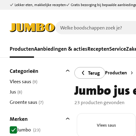
Lekker eten, makkelijke recepten
Gratis bezorging bij bepaalde aanbieding
Ga naar zoeken
Ga naar hoofdinhoud
Producten
Aanbiedingen & acties
Recepten
Service
Zake
Filters
23 producten gevonden.
Categorieën
Producten
Terug
Vlees saus
(9)
Jumbo jus 
resultaten
Jus
(8)
resultaten
Groente saus
23 producten gevonden
(7)
resultaten
Merken
Vlees saus
Jumbo
(23)