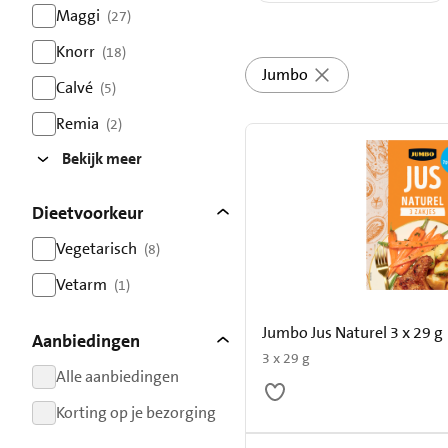
resultaten
Maggi
(27)
resultaten
Knorr
(18)
resultaten
Jumbo
Calvé
(5)
resultaten
Remia
(2)
resultaten
Bekijk meer
Dieetvoorkeur
Vegetarisch
(8)
resultaten
Vetarm
(1)
resultaten
Jumbo Jus Naturel 3 x 29 g
Aanbiedingen
3 x 29 g
Alle aanbiedingen
resultaten
Korting op je bezorging
resultaten