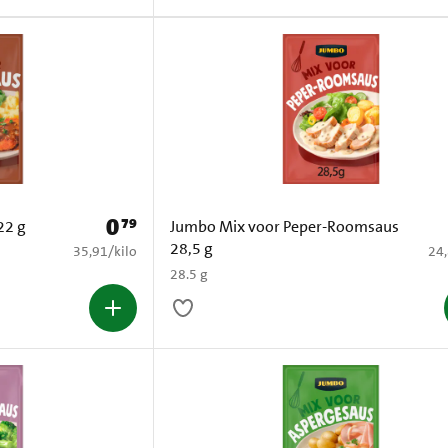
0
79
Prijs: € 0,79
22 g
Jumbo Mix voor Peper-Roomsaus
28,5 g
€ 35,91 per kilo
€ 2
35,91
/
kilo
24
28.5 g