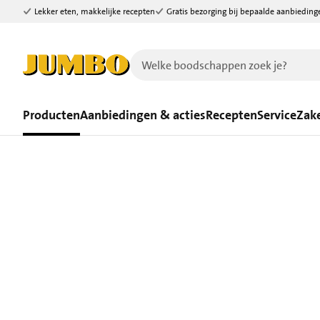
Lekker eten, makkelijke recepten
Gratis bezorging bij bepaalde aanbieding
Ga naar zoeken
Ga naar hoofdinhoud
Producten
Aanbiedingen & acties
Recepten
Service
Zake