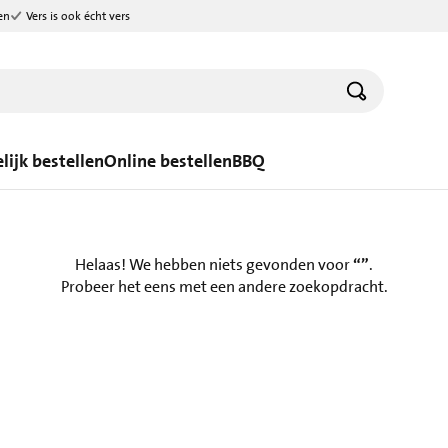
en
Vers is ook écht vers
lijk bestellen
Online bestellen
BBQ
Helaas! We hebben niets gevonden voor
“”
.
Probeer het eens met een andere zoekopdracht.