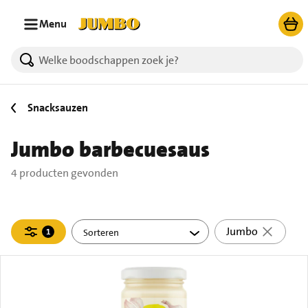
Ga naar zoeken
Ga naar hoofdinhoud
Menu
4 producten gevonden.
Snacksauzen
Jumbo barbecuesaus
4 producten gevonden
Filteren
Jumbo
1
actief