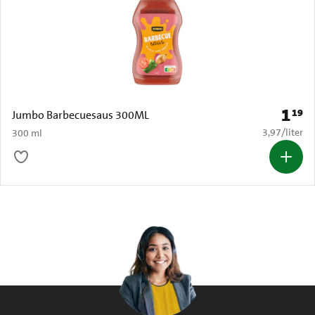
1
19
Prijs: 
Jumbo Barbecuesaus 300ML
€ 3,97 per li
3,97
/
liter
300 ml