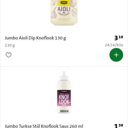
3
19
Prijs: 
Jumbo Aioli Dip Knoflook 130 g
€ 24,54 per k
24,54
/
kilo
130 g
1
39
Prijs: 
Jumbo Turkse Stijl Knoflook Saus 260 ml