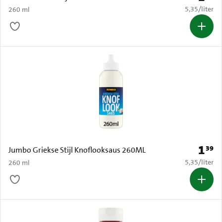
€ 5,35 per li
5,35
/
liter
260 ml
1
39
Prijs: 
Jumbo Griekse Stijl Knoflooksaus 260ML
€ 5,35 per li
5,35
/
liter
260 ml