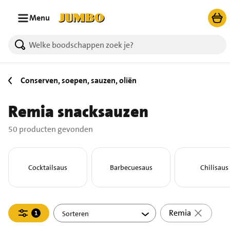
Ga naar zoeken
Ga naar hoofdinhoud
Menu
50 producten gevonden.
Conserven, soepen, sauzen, oliën
Remia snacksauzen
50 producten gevonden
Cocktailsaus
Barbecuesaus
Chilisaus
Filteren
Remia
1
actief