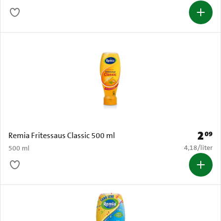
2
09
Prijs: 
Remia Fritessaus Classic 500 ml
€ 4,18 per li
4,18
/
liter
500 ml