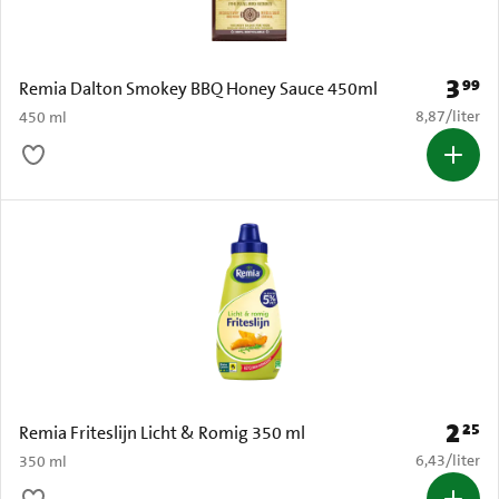
3
99
Prijs: 
Remia Dalton Smokey BBQ Honey Sauce 450ml
€ 8,87 per li
8,87
/
liter
450 ml
2
25
Prijs: 
Remia Friteslijn Licht & Romig 350 ml
€ 6,43 per li
6,43
/
liter
350 ml