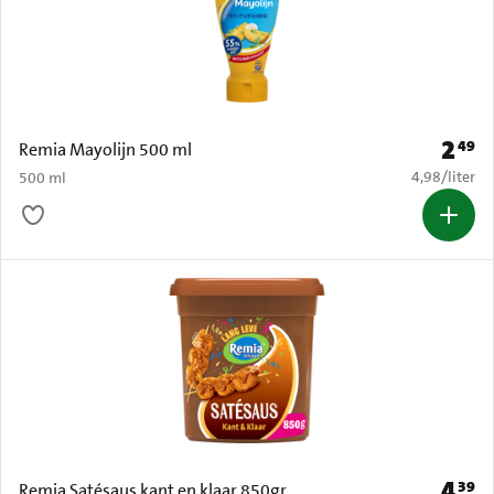
2
49
Prijs: 
Remia Mayolijn 500 ml
€ 4,98 per li
4,98
/
liter
500 ml
4
39
Prijs: 
Remia Satésaus kant en klaar 850gr