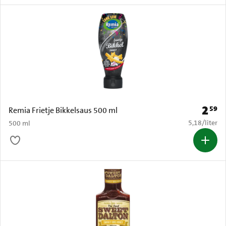
2
59
Prijs: 
Remia Frietje Bikkelsaus 500 ml
€ 5,18 per li
5,18
/
liter
500 ml