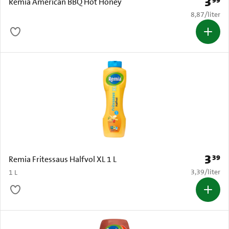
3
99
Prijs: 
Remia American BBQ Hot Honey
€ 8,87 per li
8,87
/
liter
3
39
Prijs: 
Remia Fritessaus Halfvol XL 1 L
€ 3,39 per li
3,39
/
liter
1 L