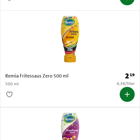
2
19
Prijs: 
Remia Fritessaus Zero 500 ml
€ 4,38 per li
4,38
/
liter
500 ml