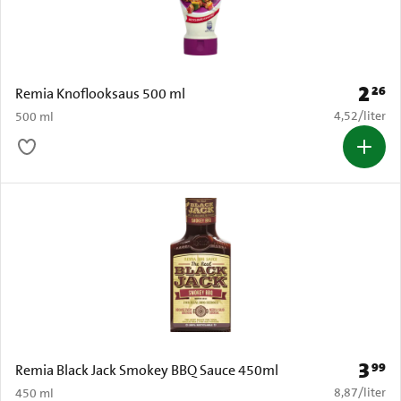
2
26
Prijs: 
Remia Knoflooksaus 500 ml
€ 4,52 per li
4,52
/
liter
500 ml
3
99
Prijs: 
Remia Black Jack Smokey BBQ Sauce 450ml
€ 8,87 per li
8,87
/
liter
450 ml