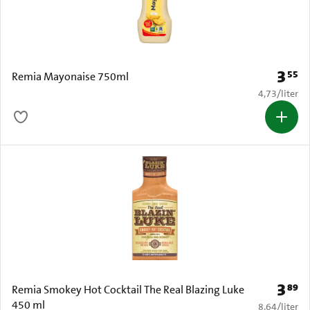
3
55
Prijs: 
Remia Mayonaise 750ml
€ 4,73 per li
4,73
/
liter
3
89
Prijs: 
Remia Smokey Hot Cocktail The Real Blazing Luke
450 ml
€ 8,64 per li
8,64
/
liter