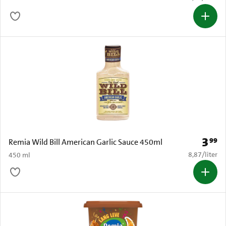
3
99
Prijs: 
Remia Wild Bill American Garlic Sauce 450ml
€ 8,87 per li
8,87
/
liter
450 ml