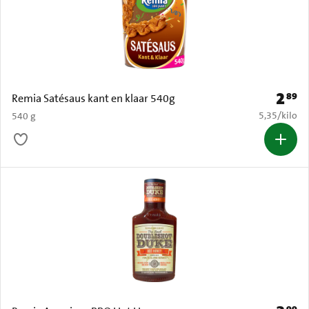
2
89
Prijs: 
Remia Satésaus kant en klaar 540g
€ 5,35 per k
5,35
/
kilo
540 g