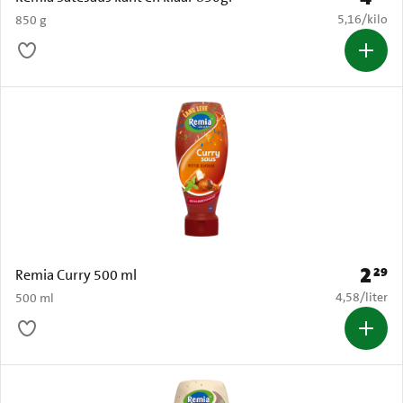
€ 5,16 per k
5,16
/
kilo
850 g
2
29
Prijs: 
Remia Curry 500 ml
€ 4,58 per li
4,58
/
liter
500 ml