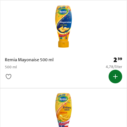
2
39
Prijs: 
Remia Mayonaise 500 ml
€ 4,78 per li
4,78
/
liter
500 ml