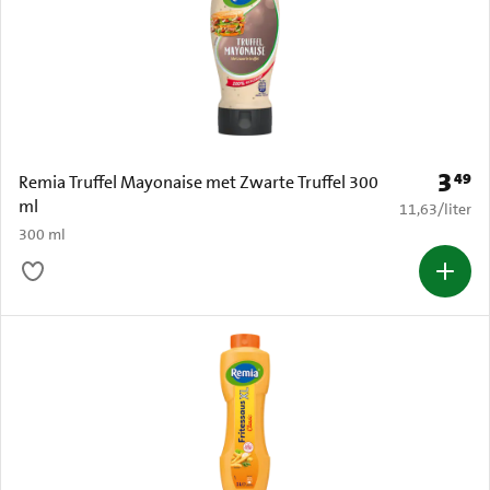
3
49
Prijs: 
Remia Truffel Mayonaise met Zwarte Truffel 300
ml
€ 11,63 per li
11,63
/
liter
300 ml