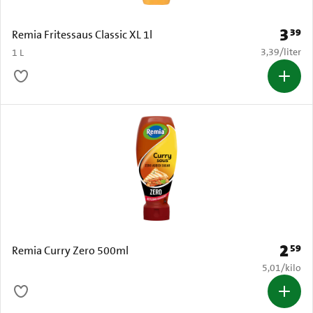
3
39
Prijs: 
Remia Fritessaus Classic XL 1l
€ 3,39 per li
3,39
/
liter
1 L
2
59
Prijs: 
Remia Curry Zero 500ml
€ 5,01 per k
5,01
/
kilo