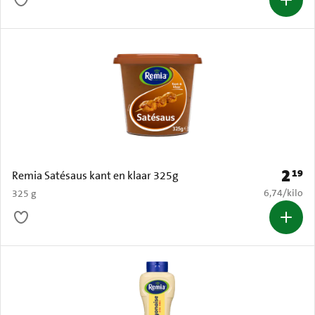
2
19
Prijs: 
Remia Satésaus kant en klaar 325g
€ 6,74 per k
6,74
/
kilo
325 g