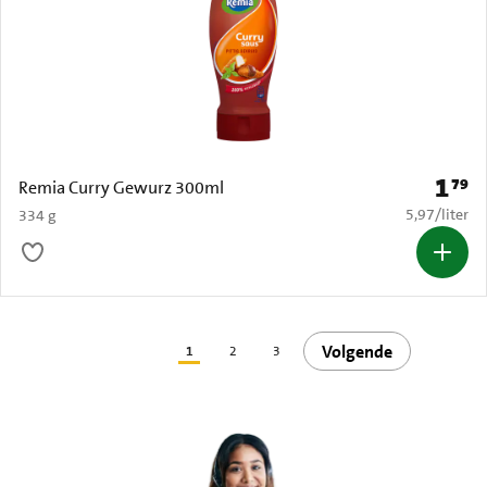
1
79
Prijs: 
Remia Curry Gewurz 300ml
€ 5,97 per li
5,97
/
liter
334 g
Volgende
1
2
3