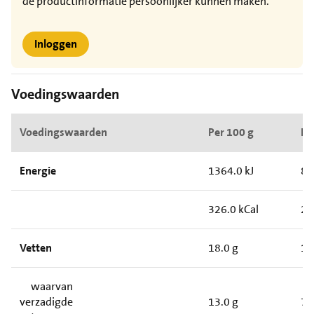
de productinformatie persoonlijker kunnen maken.
Inloggen
Voedingswaarden
Voedingswaarden
Per 100 g
Pe
Energie
1364.0 kJ
85
326.0 kCal
20
Vetten
18.0 g
11
waarvan
verzadigde
13.0 g
7.