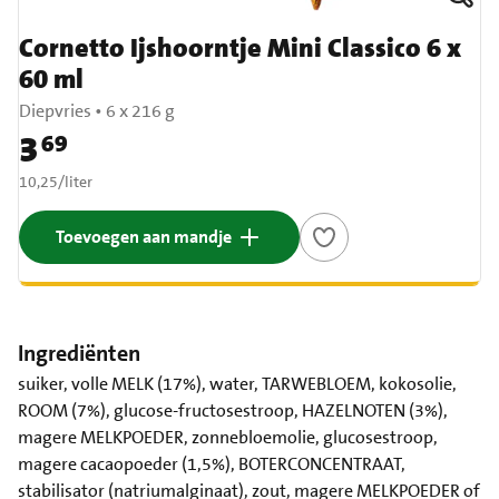
Cornetto Ijshoorntje Mini Classico 6 x
60 ml
Diepvries
•
6 x 216 g
3
69
Prijs: € 3,69
€ 10,25 per liter
10,25
/
liter
Toevoegen aan mandje
Ingrediënten
suiker, volle MELK (17%), water, TARWEBLOEM, kokosolie,
ROOM (7%), glucose-fructosestroop, HAZELNOTEN (3%),
magere MELKPOEDER, zonnebloemolie, glucosestroop,
magere cacaopoeder (1,5%), BOTERCONCENTRAAT,
stabilisator (natriumalginaat), zout, magere MELKPOEDER of