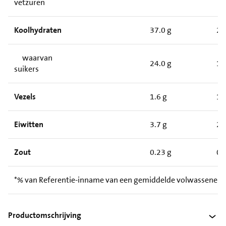
vetzuren
Koolhydraten
37.0 g
23
waarvan
24.0 g
15
suikers
Vezels
1.6 g
1.
Eiwitten
3.7 g
2.
Zout
0.23 g
0.
*% van Referentie-inname van een gemiddelde volwassene (
Productomschrijving