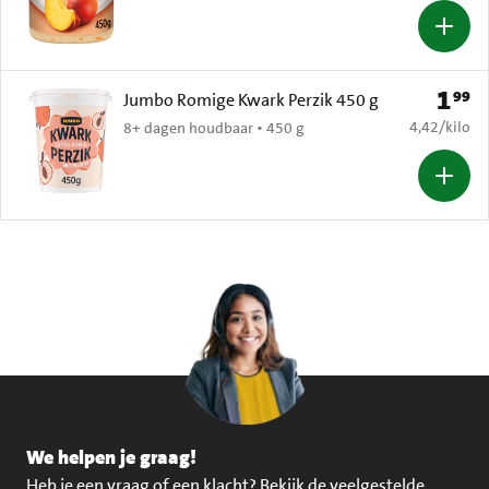
1
99
Prijs: 
Jumbo Romige Kwark Perzik 450 g
€ 4,42 per k
4,42
/
kilo
8+ dagen houdbaar • 450 g
We helpen je graag!
Heb je een vraag of een klacht?
Bekijk de veelgestelde