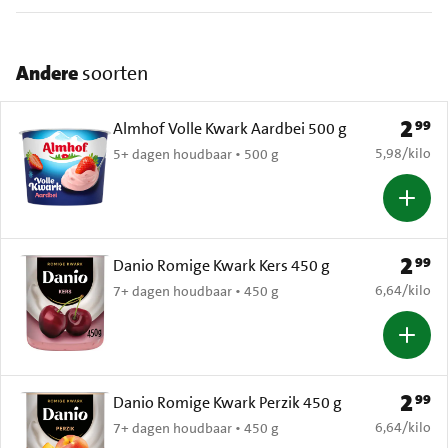
Andere
soorten
2
99
Prijs: 
Almhof Volle Kwark Aardbei 500 g
€ 5,98 per k
5,98
/
kilo
5+ dagen houdbaar • 500 g
2
99
Prijs: 
Danio Romige Kwark Kers 450 g
€ 6,64 per k
6,64
/
kilo
7+ dagen houdbaar • 450 g
2
99
Prijs: 
Danio Romige Kwark Perzik 450 g
€ 6,64 per k
6,64
/
kilo
7+ dagen houdbaar • 450 g