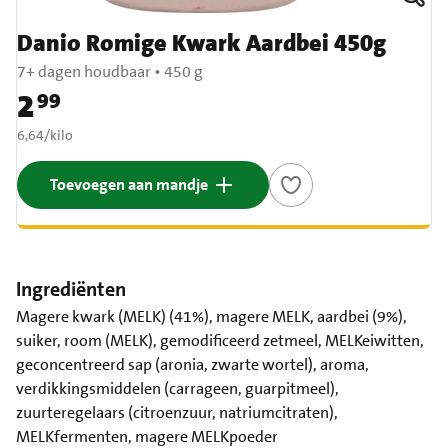
Danio Romige Kwark Aardbei 450g
7+ dagen houdbaar
•
450 g
2
99
Prijs: € 2,99
€ 6,64 per kilo
6,64
/
kilo
Toevoegen aan mandje
Ingrediënten
Magere kwark (MELK) (41%), magere MELK, aardbei (9%),
suiker, room (MELK), gemodificeerd zetmeel, MELKeiwitten,
geconcentreerd sap (aronia, zwarte wortel), aroma,
verdikkingsmiddelen (carrageen, guarpitmeel),
zuurteregelaars (citroenzuur, natriumcitraten),
MELKfermenten, magere MELKpoeder