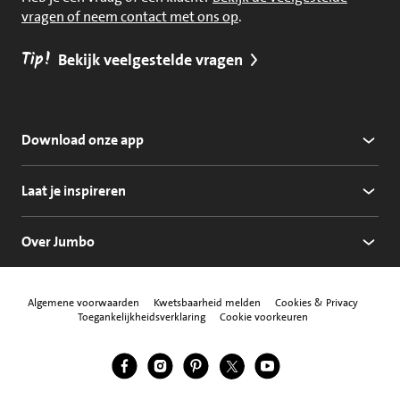
vragen of neem contact met ons op
.
Tip!
Bekijk veelgestelde vragen
Download onze app
Laat je inspireren
Over Jumbo
Algemene voorwaarden
Kwetsbaarheid melden
Cookies & Privacy
Toegankelijkheidsverklaring
Cookie voorkeuren
Jumbo Facebook
Jumbo Instagram
Jumbo Pinterest
Jumbo Twitter
Jumbo YouTube
Volg ons