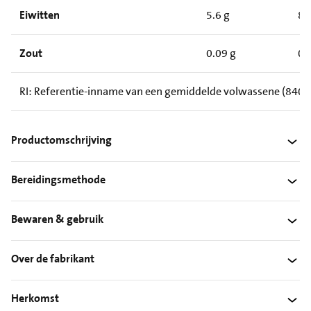
Eiwitten
5.6 g
8.
Zout
0.09 g
0.
RI: Referentie-inname van een gemiddelde volwassene (8400
Productomschrijving
Bereidingsmethode
Bewaren & gebruik
Over de fabrikant
Herkomst