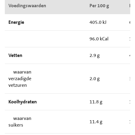
Voedingswaarden
Per 100 g
Pe
Energie
405.0 kJ
60
96.0 kCal
14
Vetten
2.9 g
4.
waarvan
verzadigde
2.0 g
3.
vetzuren
Koolhydraten
11.8 g
17
waarvan
11.4 g
17
suikers