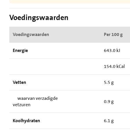
Voedingswaarden
Voedingswaarden
Per 100 g
Energie
643.0 kJ
154.0 kCal
Vetten
5.5 g
waarvan verzadigde
0.9 g
vetzuren
Koolhydraten
6.1 g