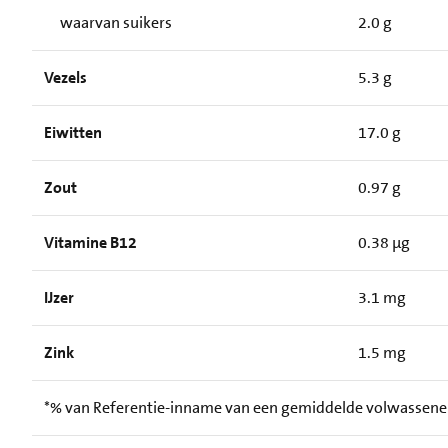
waarvan suikers
2.0 g
Vezels
5.3 g
Eiwitten
17.0 g
Zout
0.97 g
Vitamine B12
0.38 µg
IJzer
3.1 mg
Zink
1.5 mg
*% van Referentie-inname van een gemiddelde volwassene (