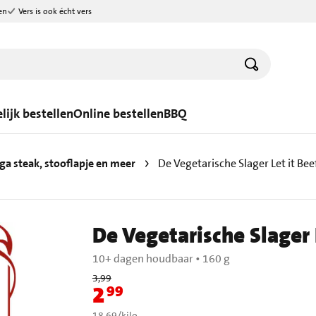
en
Vers is ook écht vers
lijk bestellen
Online bestellen
BBQ
ga steak, stooflapje en meer
De Vegetarische Slager Let it Be
De Vegetarische Slager 
10+ dagen houdbaar
•
160 g
Oude prijs: € 3,99
3,99
2
99
Nieuwe prijs: € 2,99
€ 18,69 per kilo
18,69
/
kilo