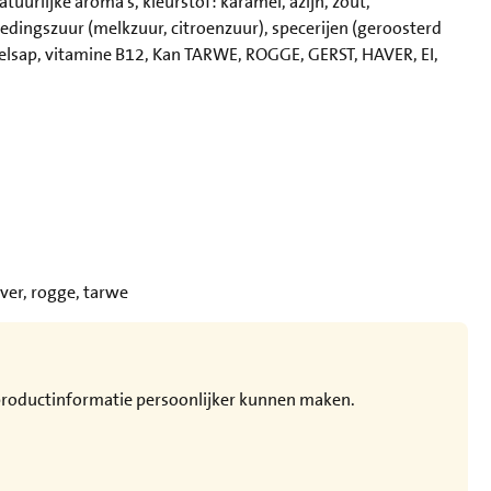
rlijke aroma's, kleurstof: karamel, azijn, zout,
edingszuur (melkzuur, citroenzuur), specerijen (geroosterd
telsap, vitamine B12, Kan TARWE, ROGGE, GERST, HAVER, EI,
aver, rogge, tarwe
e productinformatie persoonlijker kunnen maken.