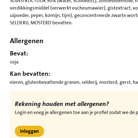
SOJASTRUCTUUR 90% (water, SOJAMEEL), zonnebloemolie, natuu
verdikkingsmiddel (verwerkt eucheumawier), gistextract, vo
uipoeder, peper, komijn, tijm), geconcentreerde zwarte wor
SELDERIJ, MOSTERD bevatten.
Allergenen
Bevat:
soja
Kan bevatten:
eieren, glutenbevattende granen, selderij, mosterd, gerst, h
Rekening houden met allergenen?
Login en voeg je allergenen toe aan je profiel zodat we d
Inloggen