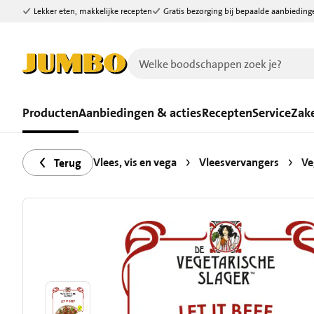
Lekker eten, makkelijke recepten
Gratis bezorging bij bepaalde aanbieding
Ga naar zoeken
Ga naar hoofdinhoud
Producten
Aanbiedingen & acties
Recepten
Service
Zake
Vlees, vis en vega
Vleesvervangers
Ve
Terug