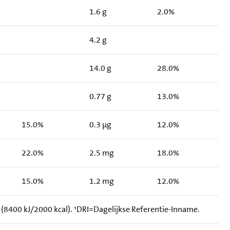
1.6 g
2.0%
4.2 g
14.0 g
28.0%
0.77 g
13.0%
15.0%
0.3 µg
12.0%
22.0%
2.5 mg
18.0%
15.0%
1.2 mg
12.0%
8400 kJ/2000 kcal). ¹DRI=Dagelijkse Referentie-Inname.