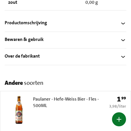
zout
0,00 g
Productomschrijving
Bewaren & gebruik
Over de fabrikant
Andere
soorten
1
99
Prijs: 
Paulaner - Hefe-Weiss Bier - Fles -
500ML
€ 3,98 per li
3,98
/
liter