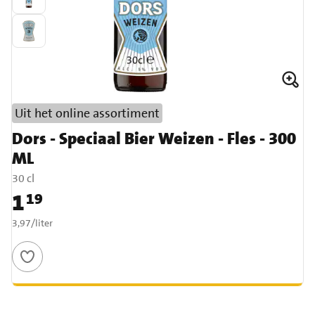
Uit het online assortiment
Dors - Speciaal Bier Weizen - Fles - 300
ML
30 cl
1
19
Prijs: € 1,19
€ 3,97 per liter
3,97
/
liter