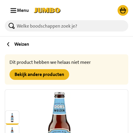
Ga naar zoeken
Ga naar hoofdinhoud
Menu
Weizen
Dit product hebben we helaas niet meer
Bekijk andere producten