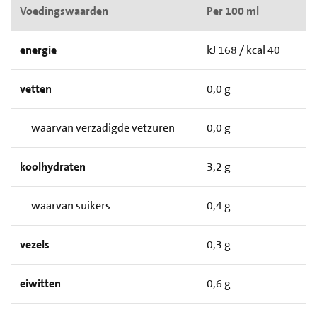
Voedingswaarden
Per 100 ml
energie
kJ 168 / kcal 40
vetten
0,0 g
waarvan verzadigde vetzuren
0,0 g
koolhydraten
3,2 g
waarvan suikers
0,4 g
vezels
0,3 g
eiwitten
0,6 g