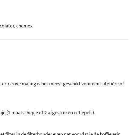
ercolator, chemex
lter. Grove maling is het meest geschikt voor een cafetière of
pje (1 maatschepje of 2 afgestreken eetlepels).
t filter in de filterhouder even nat voordat je de koffie erin