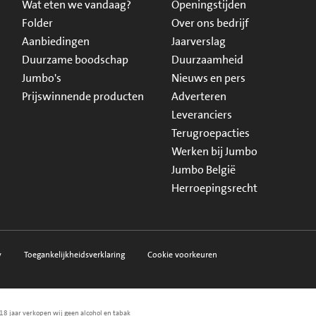
Wat eten we vandaag?
Openingstijden
Folder
Over ons bedrijf
Aanbiedingen
Jaarverslag
Duurzame boodschap
Duurzaamheid
Jumbo's
Nieuws en pers
Prijswinnende producten
Adverteren
Leveranciers
Terugroepacties
Werken bij Jumbo
Jumbo België
Herroepingsrecht
y
Toegankelijkheidsverklaring
Cookie voorkeuren
18 jaar verkopen wij geen alcohol en tabak