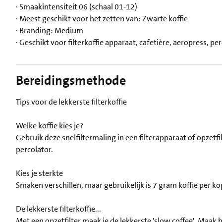
· Smaakintensiteit 06 (schaal 01-12)
· Meest geschikt voor het zetten van: Zwarte koffie
· Branding: Medium
· Geschikt voor filterkoffie apparaat, cafetière, aeropress, p
Bereidingsmethode
Tips voor de lekkerste filterkoffie
Welke koffie kies je?
Gebruik deze snelfiltermaling in een filterapparaat of opzetfi
percolator.
Kies je sterkte
Smaken verschillen, maar gebruikelijk is 7 gram koffie per ko
De lekkerste filterkoffie...
Met een opzetfilter maak je de lekkerste 'slow coffee'. Maak he