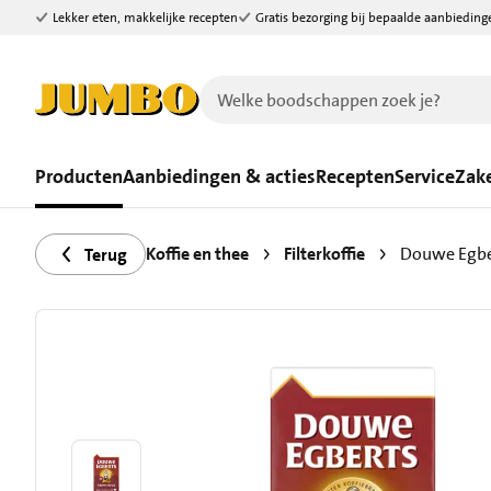
Lekker eten, makkelijke recepten
Gratis bezorging bij bepaalde aanbieding
Ga naar zoeken
Ga naar hoofdinhoud
Producten
Aanbiedingen & acties
Recepten
Service
Zake
Koffie en thee
Filterkoffie
Douwe Egber
Terug