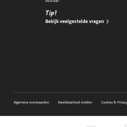
Tip!
Bekijk veelgestelde vragen
Algemene voorwaarden
Kwetsbaarheid melden
Cookies & Privac
Voorwaarden, privacy en sitemap
< 