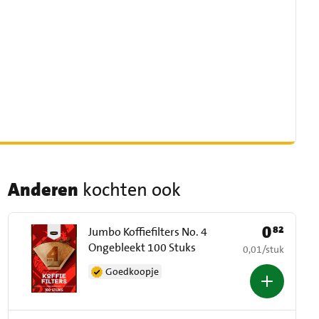
Anderen
kochten ook
0
82
Prijs: € 0,82
Jumbo Koffiefilters No. 4
Ongebleekt 100 Stuks
€ 0,01 per stuk
0,01
/
stuk
Goedkoopje