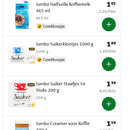
1
05
Prijs: € 1,05
Jumbo Halfvolle Koffiemelk
465 ml
€ 2,26 per liter
2,26
/
liter
465 ml
Goedkoopje
1
69
Prijs: € 1,69
Jumbo Suikerklontjes 1000 g
€ 1,69 per kilo
1,69
/
kilo
1000 g
Goedkoopje
1
39
Prijs: € 1,39
Jumbo Suiker Staafjes 50
Stuks 200 g
€ 6,95 per kilo
6,95
/
kilo
200 g
1
59
Prijs: € 1,59
Jumbo Creamer voor Koffie
400 g