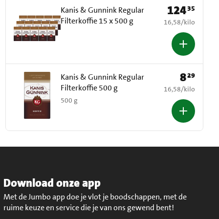
124
35
Prijs: € 124,35
Kanis & Gunnink Regular
Filterkoffie 15 x 500 g
€ 16,58 per kilo
16,58
/
kilo
8
29
Prijs: € 8,29
Kanis & Gunnink Regular
Filterkoffie 500 g
€ 16,58 per kilo
16,58
/
kilo
500 g
Download onze app
Met de Jumbo app doe je vlot je boodschappen, met de
ruime keuze en service die je van ons gewend bent!