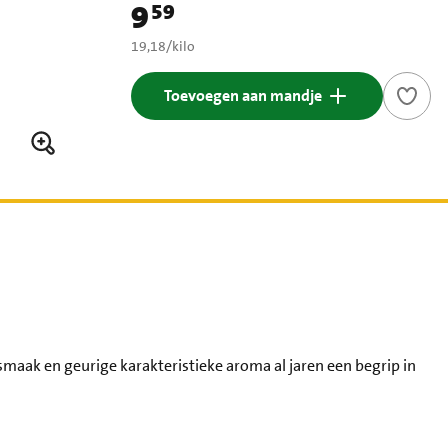
9
59
Prijs: € 9,59
€ 19,18 per kilo
19,18
/
kilo
Toevoegen aan mandje
aak en geurige karakteristieke aroma al jaren een begrip in