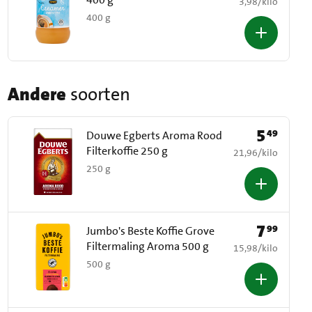
€ 3,98 per kilo
3,98
/
kilo
400 g
Andere
soorten
5
49
Prijs: € 5,49
Douwe Egberts Aroma Rood
Filterkoffie 250 g
€ 21,96 per kilo
21,96
/
kilo
250 g
7
99
Prijs: € 7,99
Jumbo's Beste Koffie Grove
Filtermaling Aroma 500 g
€ 15,98 per kilo
15,98
/
kilo
500 g