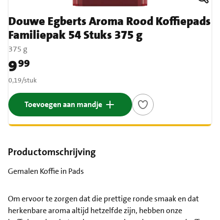
Douwe Egberts Aroma Rood Koffiepads
Familiepak 54 Stuks 375 g
375 g
9
99
Prijs: € 9,99
€ 0,19 per stuk
0,19
/
stuk
Toevoegen aan mandje
Productomschrijving
Gemalen Koffie in Pads
Om ervoor te zorgen dat die prettige ronde smaak en dat
herkenbare aroma altijd hetzelfde zijn, hebben onze