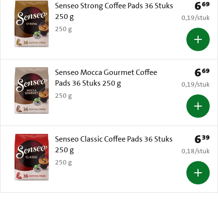
6
69
Prijs: 
Senseo Strong Coffee Pads 36 Stuks
250 g
€ 0,19 per s
0,19
/
stuk
250 g
6
69
Prijs: 
Senseo Mocca Gourmet Coffee
Pads 36 Stuks 250 g
€ 0,19 per s
0,19
/
stuk
250 g
6
39
Prijs: 
Senseo Classic Coffee Pads 36 Stuks
250 g
€ 0,18 per s
0,18
/
stuk
250 g