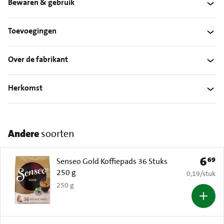
Bewaren & gebruik
Toevoegingen
Over de fabrikant
Herkomst
Andere
soorten
6
69
Prijs: 
Senseo Gold Koffiepads 36 Stuks
250 g
€ 0,19 per s
0,19
/
stuk
250 g