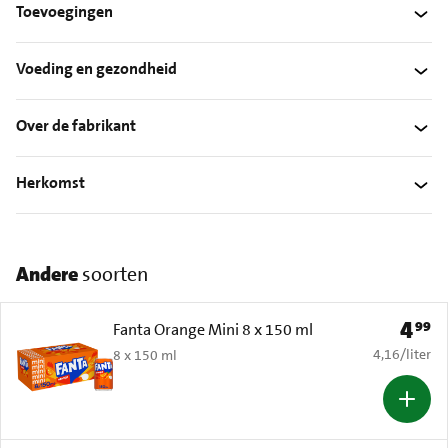
Toevoegingen
Voeding en gezondheid
Over de fabrikant
Herkomst
Andere
soorten
4
99
Prijs: 
Fanta Orange Mini 8 x 150 ml
€ 4,16 per li
4,16
/
liter
8 x 150 ml