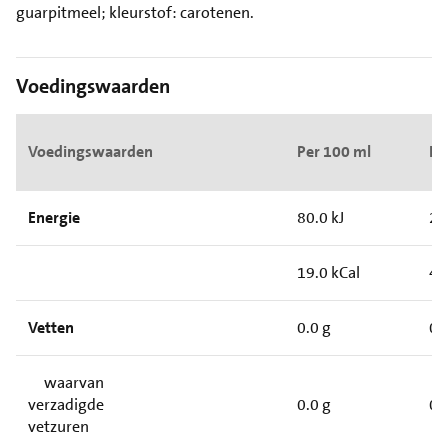
guarpitmeel; kleurstof: carotenen.
Voedingswaarden
Voedingswaarden
Per 100 ml
Pe
Energie
80.0 kJ
20
19.0 kCal
48
Vetten
0.0 g
0.
waarvan
verzadigde
0.0 g
0.
vetzuren