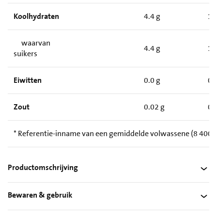
Koolhydraten
4.4 g
11
waarvan
4.4 g
11
suikers
Eiwitten
0.0 g
0.
Zout
0.02 g
0.
* Referentie-inname van een gemiddelde volwassene (8 400 kJ
Productomschrijving
Bewaren & gebruik