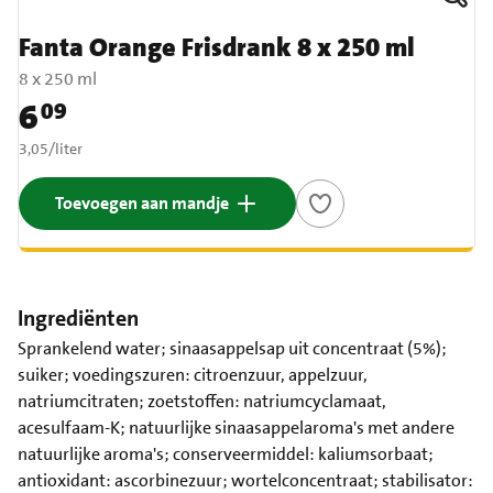
Fanta Orange Frisdrank 8 x 250 ml
8 x 250 ml
6
09
Prijs: € 6,09
€ 3,05 per liter
3,05
/
liter
Toevoegen aan mandje
Ingrediënten
Sprankelend water; sinaasappelsap uit concentraat (5%);
suiker; voedingszuren: citroenzuur, appelzuur,
natriumcitraten; zoetstoffen: natriumcyclamaat,
acesulfaam-K; natuurlijke sinaasappelaroma's met andere
natuurlijke aroma's; conserveermiddel: kaliumsorbaat;
antioxidant: ascorbinezuur; wortelconcentraat; stabilisator: