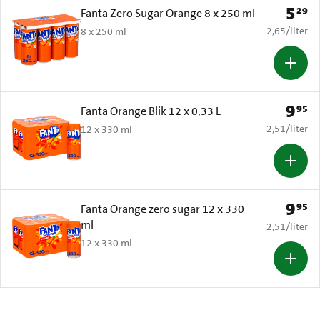
5
29
Prijs: 
Fanta Zero Sugar Orange 8 x 250 ml
€ 2,65 per li
2,65
/
liter
8 x 250 ml
9
95
Prijs: 
Fanta Orange Blik 12 x 0,33 L
€ 2,51 per li
2,51
/
liter
12 x 330 ml
9
95
Prijs: 
Fanta Orange zero sugar 12 x 330
ml
€ 2,51 per li
2,51
/
liter
12 x 330 ml