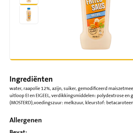
Ingrediënten
water, raapolie 12%, azijn, suiker, gemodificeerd maiszetme
uitloop EI en EIGEEL, verdikkingsmiddelen: polydextrose en 
(MOSTERD),voedingszuur: melkzuur, kleurstof: betacaroteen
Allergenen
Bevat: