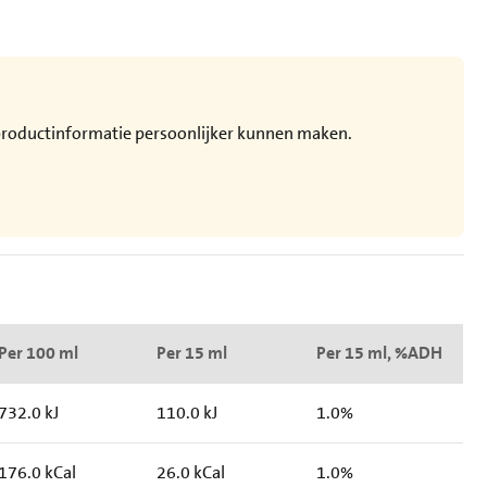
e productinformatie persoonlijker kunnen maken.
Per 100 ml
Per 15 ml
Per 15 ml, %ADH
732.0 kJ
110.0 kJ
1.0%
176.0 kCal
26.0 kCal
1.0%