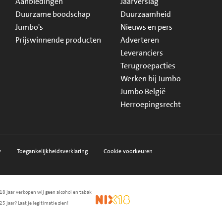
Aanbiedingen
Jaarverslag
Duurzame boodschap
Duurzaamheid
Jumbo's
Nieuws en pers
Prijswinnende producten
Adverteren
Leveranciers
Terugroepacties
Werken bij Jumbo
Jumbo België
Herroepingsrecht
y
Toegankelijkheidsverklaring
Cookie voorkeuren
18 jaar verkopen wij geen alcohol en tabak
en.nl
waarborg
NIX18
25 jaar? Laat je legitimatie zien!