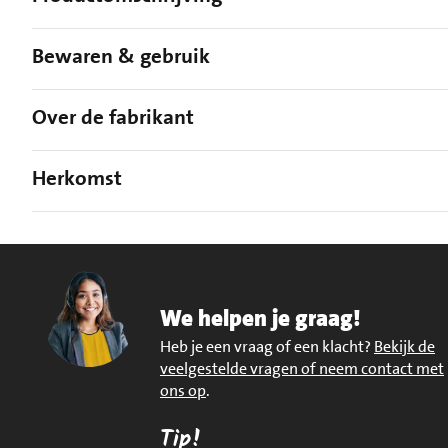
Bewaren & gebruik
Over de fabrikant
Herkomst
We helpen je graag!
Heb je een vraag of een klacht?
Bekijk de
veelgestelde vragen of neem contact met
ons op
.
Tip!