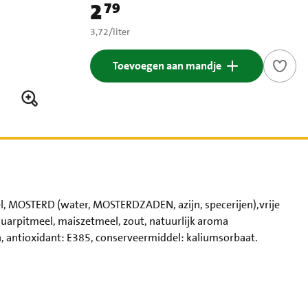
2
79
Prijs: € 2,79
€ 3,72 per liter
3,72
/
liter
Toevoegen aan mandje
el, MOSTERD (water, MOSTERDZADEN, azijn, specerijen),vrije
guarpitmeel, maiszetmeel, zout, natuurlijk aroma
, antioxidant: E385, conserveermiddel: kaliumsorbaat.