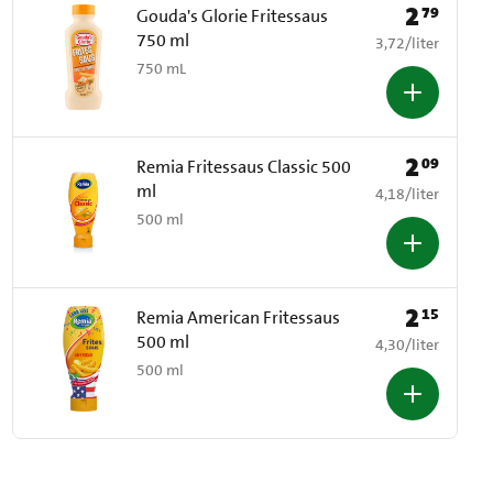
2
79
Prijs: € 2,79
Gouda's Glorie Fritessaus
750 ml
€ 3,72 per liter
3,72
/
liter
750 mL
2
09
Prijs: € 2,09
Remia Fritessaus Classic 500
ml
€ 4,18 per liter
4,18
/
liter
500 ml
2
15
Prijs: € 2,15
Remia American Fritessaus
500 ml
€ 4,30 per liter
4,30
/
liter
500 ml