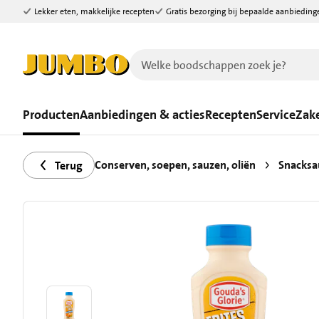
Lekker eten, makkelijke recepten
Gratis bezorging bij bepaalde aanbieding
Ga naar zoeken
Ga naar hoofdinhoud
Producten
Aanbiedingen & acties
Recepten
Service
Zake
Conserven, soepen, sauzen, oliën
Snacksa
Terug