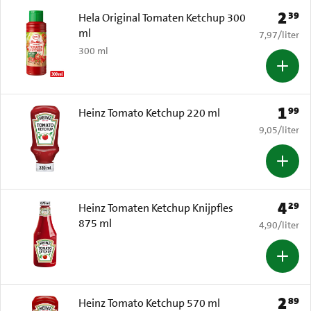
2
39
Prijs: 
Hela Original Tomaten Ketchup 300
ml
€ 7,97 per li
7,97
/
liter
300 ml
1
99
Prijs: 
Heinz Tomato Ketchup 220 ml
€ 9,05 per li
9,05
/
liter
4
29
Prijs: 
Heinz Tomaten Ketchup Knijpfles
875 ml
€ 4,90 per li
4,90
/
liter
2
89
Prijs: 
Heinz Tomato Ketchup 570 ml