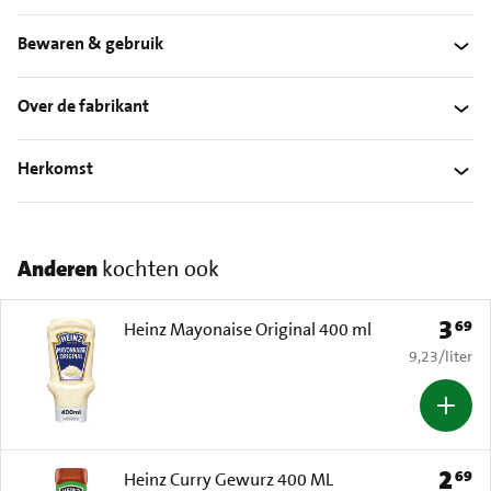
Bewaren & gebruik
Over de fabrikant
Herkomst
Anderen
kochten ook
3
69
Prijs: 
Heinz Mayonaise Original 400 ml
€ 9,23 per li
9,23
/
liter
2
69
Prijs: 
Heinz Curry Gewurz 400 ML