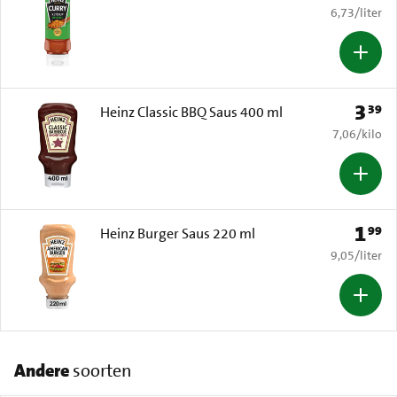
€ 6,73 per li
6,73
/
liter
3
39
Prijs: 
Heinz Classic BBQ Saus 400 ml
€ 7,06 per k
7,06
/
kilo
1
99
Prijs: 
Heinz Burger Saus 220 ml
€ 9,05 per li
9,05
/
liter
Andere
soorten