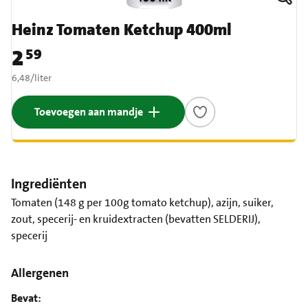
Heinz Tomaten Ketchup 400ml
2
59
Prijs: € 2,59
€ 6,48 per liter
6,48
/
liter
Toevoegen aan mandje
Ingrediënten
Tomaten (148 g per 100g tomato ketchup), azijn, suiker,
zout, specerij- en kruidextracten (bevatten SELDERIJ),
specerij
Allergenen
Bevat: