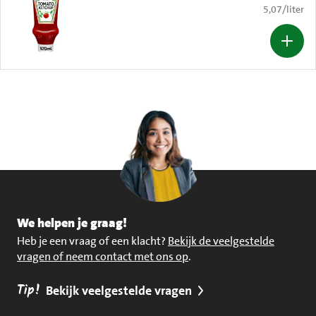
€ 5,07 per li
5,07
/
liter
We helpen je graag!
Heb je een vraag of een klacht?
Bekijk de veelgestelde
vragen of neem contact met ons op
.
Tip!
Bekijk veelgestelde vragen