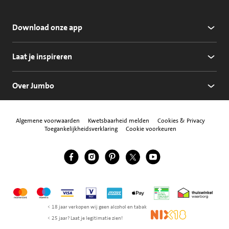
Download onze app
Laat je inspireren
Over Jumbo
Algemene voorwaarden
Kwetsbaarheid melden
Cookies & Privacy
Toegankelijkheidsverklaring
Cookie voorkeuren
Jumbo Facebook
Jumbo Instagram
Jumbo Pinterest
Jumbo Twitter
Jumbo YouTube
Volg ons
Mastercard
Maestro
Visa
Vpay
American Express
Apple Pay
Aanbiedersmedicijne
Thuiswinkel w
< 18 jaar verkopen wij geen alcohol en tabak
NIX18
< 25 jaar? Laat je legitimatie zien!