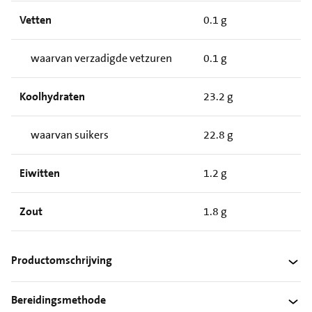
Vetten
0.1 g
waarvan verzadigde vetzuren
0.1 g
Koolhydraten
23.2 g
waarvan suikers
22.8 g
Eiwitten
1.2 g
Zout
1.8 g
Productomschrijving
Bereidingsmethode