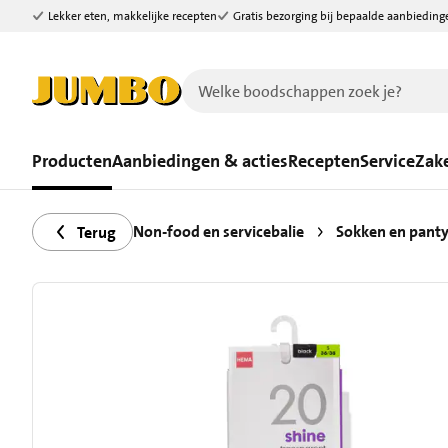
Lekker eten, makkelijke recepten
Gratis bezorging bij bepaalde aanbieding
Ga naar zoeken
Ga naar hoofdinhoud
Producten
Aanbiedingen & acties
Recepten
Service
Zake
Non-food en servicebalie
Sokken en panty
Terug