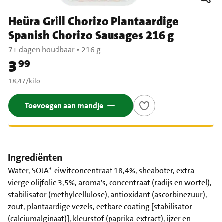
Heüra Grill Chorizo Plantaardige
Spanish Chorizo Sausages 216 g
7+ dagen houdbaar
•
216 g
3
99
Prijs: € 3,99
€ 18,47 per kilo
18,47
/
kilo
Toevoegen aan mandje
Ingrediënten
Water, SOJA*-eiwitconcentraat 18,4%, sheaboter, extra
vierge olijfolie 3,5%, aroma's, concentraat (radijs en wortel),
stabilisator (methylcellulose), antioxidant (ascorbinezuur),
zout, plantaardige vezels, eetbare coating [stabilisator
(calciumalginaat)], kleurstof (paprika-extract), ijzer en