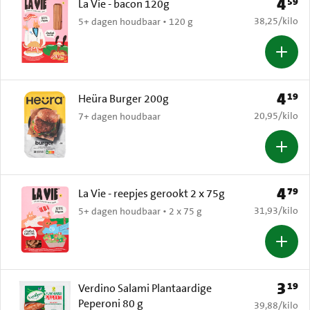
4
59
Prijs: 
La Vie - bacon 120g
€ 38,25 per k
38,25
/
kilo
5+ dagen houdbaar • 120 g
4
19
Prijs: 
Heüra Burger 200g
€ 20,95 per k
20,95
/
kilo
7+ dagen houdbaar
4
79
Prijs: 
La Vie - reepjes gerookt 2 x 75g
€ 31,93 per k
31,93
/
kilo
5+ dagen houdbaar • 2 x 75 g
3
19
Prijs: 
Verdino Salami Plantaardige
Peperoni 80 g
€ 39,88 per k
39,88
/
kilo