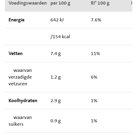
Voedingswaarden
per 100 g
RI* 100 g
NR
Energie
642 kJ
7.6%
/154 kcal
Vetten
7.4 g
11%
waarvan
verzadigde
1.2 g
6%
vetzuren
Koolhydraten
2.9 g
1%
waarvan
0.9 g
1%
suikers