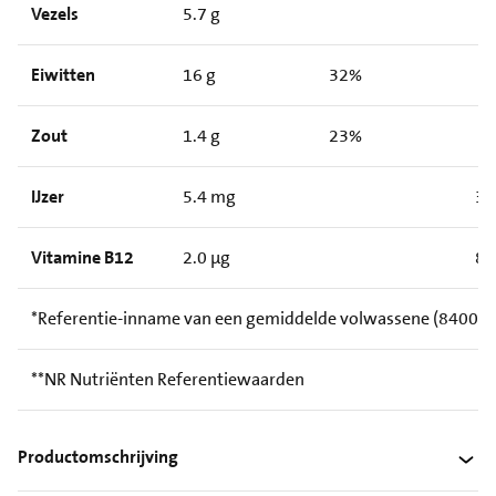
Vezels
5.7 g
Eiwitten
16 g
32%
Zout
1.4 g
23%
IJzer
5.4 mg
39
Vitamine B12
2.0 µg
80
*Referentie-inname van een gemiddelde volwassene (8400 kJ 
**NR Nutriënten Referentiewaarden
Productomschrijving