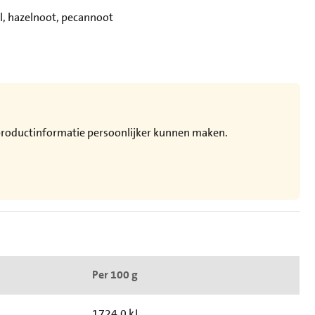
l, hazelnoot, pecannoot
e productinformatie persoonlijker kunnen maken.
Per 100 g
1724.0 kJ