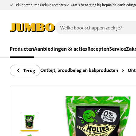
Lekker eten, makkelijke recepten
Gratis bezorging bij bepaalde aanbieding
Ga naar zoeken
Ga naar hoofdinhoud
Producten
Aanbiedingen & acties
Recepten
Service
Zake
Ontbijt, broodbeleg en bakproducten
Ont
Terug