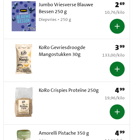
2
69
Prijs: € 2,69
Jumbo Vriesverse Blauwe
Bessen 250 g
€ 10,76 per kilo
10,76
/
kilo
Diepvries • 250 g
3
99
Prijs: € 3,99
KoRo Gevriesdroogde
Mangostukken 30g
€ 133,00 per kilo
133,00
/
kilo
4
99
Prijs: € 4,99
KoRo Crispies Proteïne 250g
€ 19,96 per kilo
19,96
/
kilo
4
99
Prijs: € 4,99
Amorelli Pistache 350 g