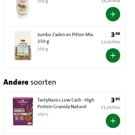
€ 14,26 per kilo
14,26
/
kilo
350 g
3
00
Prijs: € 3,00
Jumbo Zaden en Pitten Mix
250 g
€ 12,00 per kilo
12,00
/
kilo
250 g
Andere
soorten
3
95
Prijs: € 3,95
TastyBasics Low Carb - High
Protein Granola Naturel
€ 11,29 per kilo
11,29
/
kilo
350 G