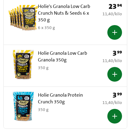
23
94
Prijs: € 23,94
Holie's Granola Low Carb
Crunch Nuts & Seeds 6 x
€ 11,40 per kilo
11,40
/
kilo
350 g
6 x 350 g
3
99
Prijs: € 3,99
Holie Granola Low Carb
Granola 350g
€ 11,40 per kilo
11,40
/
kilo
350 g
3
99
Prijs: € 3,99
Holie Granola Protein
Crunch 350g
€ 11,40 per kilo
11,40
/
kilo
350 g