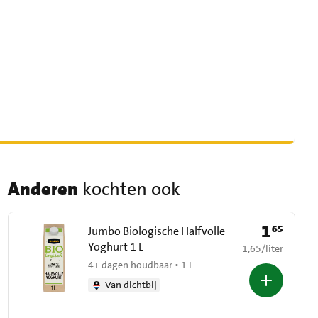
Anderen
kochten ook
1
65
Prijs: € 1,65
Jumbo Biologische Halfvolle
Yoghurt 1 L
€ 1,65 per liter
1,65
/
liter
4+ dagen houdbaar • 1 L
Van dichtbij