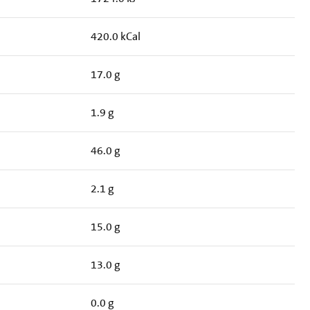
420.0 kCal
17.0 g
1.9 g
46.0 g
2.1 g
15.0 g
13.0 g
0.0 g