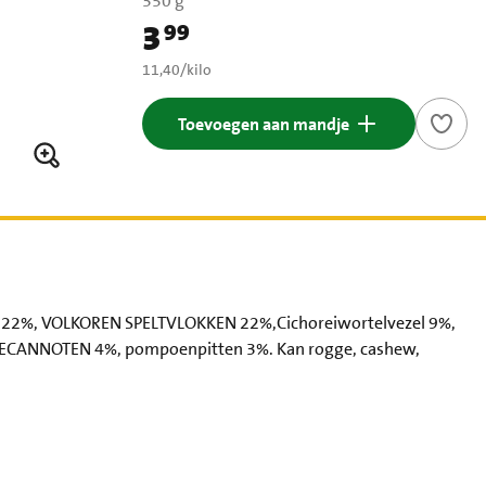
350 g
3
99
Prijs: € 3,99
€ 11,40 per kilo
11,40
/
kilo
Toevoegen aan mandje
%, VOLKOREN SPELTVLOKKEN 22%,Cichoreiwortelvezel 9%,
CANNOTEN 4%, pompoenpitten 3%. Kan rogge, cashew,