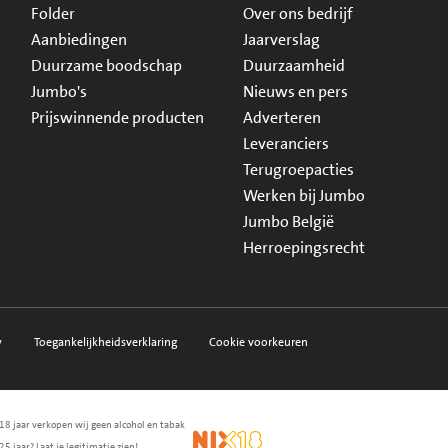
Folder
Over ons bedrijf
Aanbiedingen
Jaarverslag
Duurzame boodschap
Duurzaamheid
Jumbo's
Nieuws en pers
Prijswinnende producten
Adverteren
Leveranciers
Terugroepacties
Werken bij Jumbo
Jumbo België
Herroepingsrecht
y
Toegankelijkheidsverklaring
Cookie voorkeuren
18 jaar verkopen wij geen alcohol en tabak
en.nl
waarborg
NIX18
25 jaar? Laat je legitimatie zien!