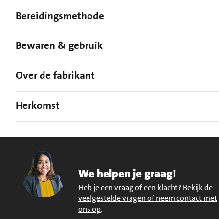
Bereidingsmethode
Bewaren & gebruik
Over de fabrikant
Herkomst
We helpen je graag!
Heb je een vraag of een klacht?
Bekijk de
veelgestelde vragen of neem contact met
ons op
.