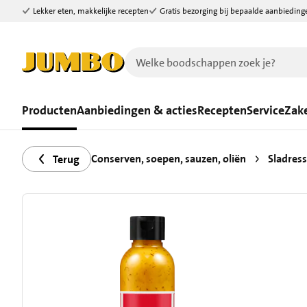
Lekker eten, makkelijke recepten
Gratis bezorging bij bepaalde aanbieding
Ga naar zoeken
Ga naar hoofdinhoud
Producten
Aanbiedingen & acties
Recepten
Service
Zake
Conserven, soepen, sauzen, oliën
Sladress
Terug