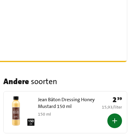
Andere
soorten
2
39
Prijs: € 2,39
Jean Bâton Dressing Honey
Mustard 150 ml
€ 15,93 per liter
15,93
/
liter
150 ml