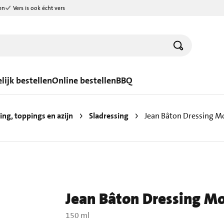
en
Vers is ook écht vers
lijk bestellen
Online bestellen
BBQ
ing, toppings en azijn
Sladressing
Jean Bâton Dressing M
Jean Bâton Dressing Mo
150 ml