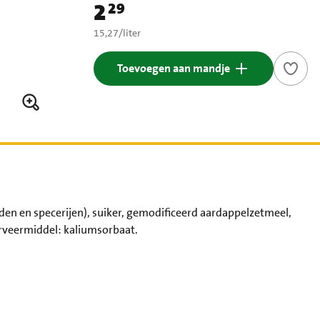
2
29
Prijs: € 2,29
€ 15,27 per liter
15,27
/
liter
Toevoegen aan mandje
en en specerijen), suiker, gemodificeerd aardappelzetmeel,
erveermiddel: kaliumsorbaat.