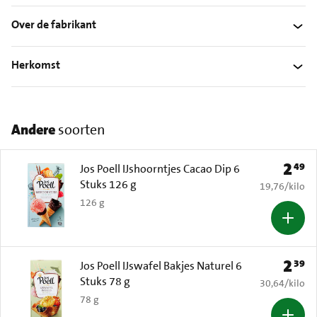
Over de fabrikant
Herkomst
Andere
soorten
2
49
Prijs: 
Jos Poell IJshoorntjes Cacao Dip 6
Stuks 126 g
€ 19,76 per k
19,76
/
kilo
126 g
2
39
Prijs: 
Jos Poell IJswafel Bakjes Naturel 6
Stuks 78 g
€ 30,64 per k
30,64
/
kilo
78 g