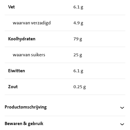
Vet
6.1 g
waarvan verzadigd
4.9 g
Koolhydraten
79 g
waarvan suikers
25 g
Eiwitten
6.1 g
Zout
0.25 g
Productomschrijving
Bewaren & gebruik