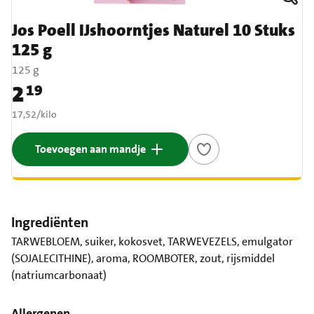
Jos Poell IJshoorntjes Naturel 10 Stuks
125 g
125 g
2
19
Prijs: € 2,19
€ 17,52 per kilo
17,52
/
kilo
Toevoegen aan mandje
Ingrediënten
TARWEBLOEM, suiker, kokosvet, TARWEVEZELS, emulgator
(SOJALECITHINE), aroma, ROOMBOTER, zout, rijsmiddel
(natriumcarbonaat)
Allergenen