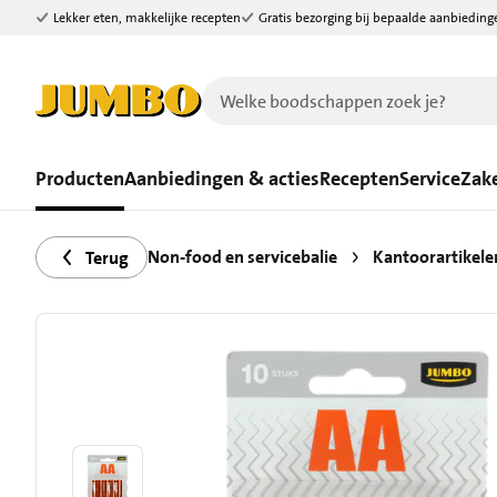
Lekker eten, makkelijke recepten
Gratis bezorging bij bepaalde aanbieding
Ga naar zoeken
Ga naar hoofdinhoud
Producten
Aanbiedingen & acties
Recepten
Service
Zake
Non-food en servicebalie
Kantoorartikele
Terug