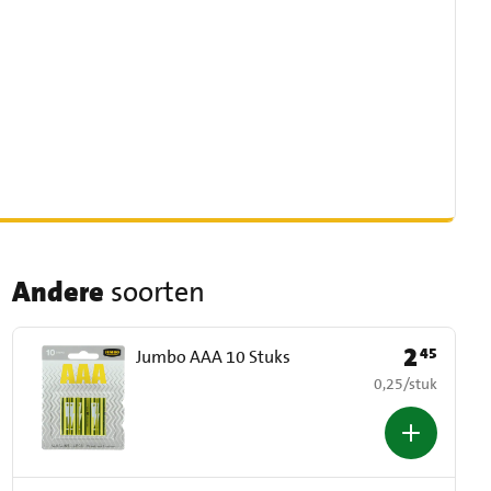
Andere
soorten
2
45
Prijs: € 2,45
Jumbo AAA 10 Stuks
€ 0,25 per stuk
0,25
/
stuk