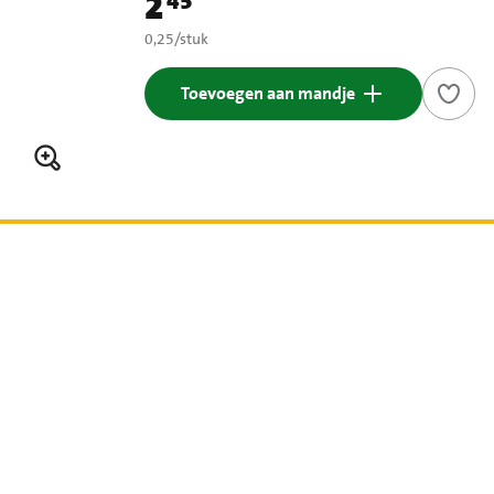
2
45
Prijs: € 2,45
€ 0,25 per stuk
0,25
/
stuk
Toevoegen aan mandje