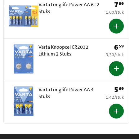
7
99
Prijs: € 7,99
Varta Longlife Power AA 6+2
Stuks
€ 1,00 per stuk
1,00
/
stuk
6
59
Prijs: € 6,59
Varta Knoopcel CR2032
Lithium 2 Stuks
€ 3,30 per stuk
3,30
/
stuk
5
69
Prijs: € 5,69
Varta Longlife Power AA 4
Stuks
€ 1,42 per stuk
1,42
/
stuk